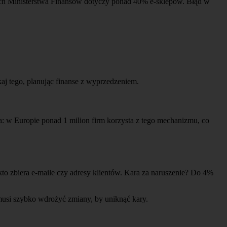
nych Ministerstwa Finansów dotyczy ponad 40% e-sklepów. Błąd w
aj tego, planując finanse z wyprzedzeniem.
: w Europie ponad 1 milion firm korzysta z tego mechanizmu, co
 zbiera e-maile czy adresy klientów. Kara za naruszenie? Do 4%
a musi szybko wdrożyć zmiany, by uniknąć kary.