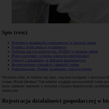
Spis treści
Rejestracja działalności gospodarczej w biznesie online
Podatki i rozliczenia w e-commerce
Ochrona danych osobowych i RODO w biznesie online
Prawo autorskie i ochrona własności intelektualnej
Umowy i regulaminy w sklepach internetowych
Bezpieczeństwo transakcji i płatności online
Podsumowanie: Działaj świadomie i rozwijaj biznes
Wyobraź sobie, że budzisz się rano, włączasz komputer i zaczynasz
świata. Brzmi idealnie? Tak właśnie wygląda rzeczywistość wielu 
może zamienić marzenie w koszmar z karami finansowymi i problemam
skutecznie.
Rejestracja działalności gospodarczej w bi