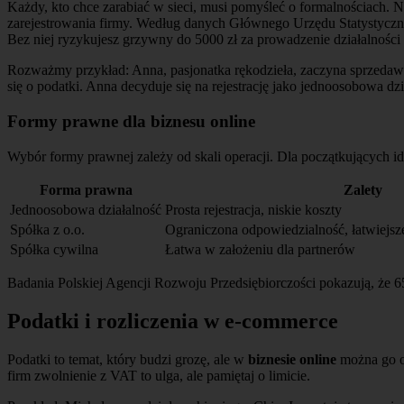
Każdy, kto chce zarabiać w sieci, musi pomyśleć o formalnościach. 
zarejestrowania firmy. Według danych Głównego Urzędu Statystyczneg
Bez niej ryzykujesz grzywny do 5000 zł za prowadzenie działalnośc
Rozważmy przykład: Anna, pasjonatka rękodzieła, zaczyna sprzedawać
się o podatki. Anna decyduje się na rejestrację jako jednoosobowa dzi
Formy prawne dla biznesu online
Wybór formy prawnej zależy od skali operacji. Dla początkujących ide
Forma prawna
Zalety
Jednoosobowa działalność
Prosta rejestracja, niskie koszty
Spółka z o.o.
Ograniczona odpowiedzialność, łatwiejs
Spółka cywilna
Łatwa w założeniu dla partnerów
Badania Polskiej Agencji Rozwoju Przedsiębiorczości pokazują, że 6
Podatki i rozliczenia w e-commerce
Podatki to temat, który budzi grozę, ale w
biznesie online
można go op
firm zwolnienie z VAT to ulga, ale pamiętaj o limicie.