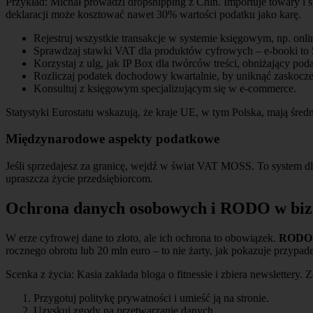
Przykład: Michał prowadzi dropshipping z Chin. Importuje towary i
deklaracji może kosztować nawet 30% wartości podatku jako karę.
Rejestruj wszystkie transakcje w systemie księgowym, np. onli
Sprawdzaj stawki VAT dla produktów cyfrowych – e-booki to
Korzystaj z ulg, jak IP Box dla twórców treści, obniżający pod
Rozliczaj podatek dochodowy kwartalnie, by uniknąć zaskocze
Konsultuj z księgowym specjalizującym się w e-commerce.
Statystyki Eurostatu wskazują, że kraje UE, w tym Polska, mają śre
Międzynarodowe aspekty podatkowe
Jeśli sprzedajesz za granicę, wejdź w świat VAT MOSS. To system d
upraszcza życie przedsiębiorcom.
Ochrona danych osobowych i RODO w bizn
W erze cyfrowej dane to złoto, ale ich ochrona to obowiązek.
RODO
rocznego obrotu lub 20 mln euro – to nie żarty, jak pokazuje przypa
Scenka z życia: Kasia zakłada bloga o fitnessie i zbiera newsletter
Przygotuj politykę prywatności i umieść ją na stronie.
Uzyskuj zgody na przetwarzanie danych.