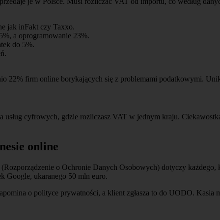
 sprzedaje je w Polsce. Musi rozliczać VAT od importu, co według da
ne jak inFakt czy Taxxo.
 5%, a oprogramowanie 23%.
atek do 5%.
ń.
dnio 22% firm online borykających się z problemami podatkowymi. Unik
la usług cyfrowych, gdzie rozliczasz VAT w jednym kraju. Ciekawostka
esie online
(Rozporządzenie o Ochronie Danych Osobowych) dotyczy każdego, kto
dek Google, ukaranego 50 mln euro.
y. Zapomina o polityce prywatności, a klient zgłasza to do UODO. Kasi