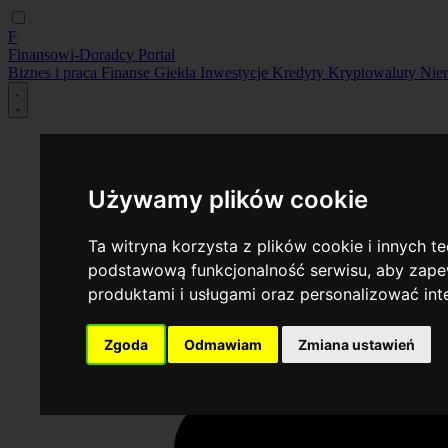
F
Finansowi-Doradcy
Portal
Biznes i praca
Finanse
Giełda
Inwestycje
Kredyty
Kryptowaluty
Nie
Używamy plików cookie
Ta witryna korzysta z plików cookie i innych t
podstawową funkcjonalność serwisu
,
aby zapew
produktami i usługami oraz personalizować in
Zgoda
Odmawiam
Zmiana ustawień