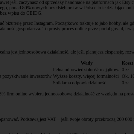
Nawet jeśli zaczynasz od sprzedaży handmade na platformach jak Etsy
o, ponad 80% nowych przedsiębiorstw w Polsce to te działające onlin
i bez wpisu do CEIDG.
 biżuterię przez Instagram. Początkowo traktuje to jako hobby, ale g
ałalność gospodarcza. To prosty proces online przez portal gov.pl, trw
alna jest jednoosobowa działalność, ale jeśli planujesz ekspansję, roz
Wady
Koszt
Pełna odpowiedzialność majątkowa
0 zł
ze pozyskiwanie inwestorów
Wyższe koszty, więcej formalności
Ok. 10
Solidarna odpowiedzialność
0 zł
5% firm online wybiera jednoosobową działalność ze względu na prost
anować. Podstawą jest VAT – jeśli twoje obroty przekroczą 200 000 zł