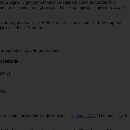
 czy Allegro, w pewnym momencie staniesz przed koniecznością
e lub z elementami cyfrowymi. Dlaczego rejestracja jest kluczowa?
dy obroty przekraczają 3000 zł miesięcznie, urząd skarbowy upomina
ający zaledwie 15 minut.
waż spółkę z o.o. Oto porównanie:
 założenia
00 zł
otę.
 rocznie, musisz się zarejestrować jako
płatnik VAT
. Dla mniejszych