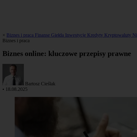
×
Biznes i praca
Finanse
Giełda
Inwestycje
Kredyty
Kryptowaluty
N
Biznes i praca
Biznes online: kluczowe przepisy prawne
Bartosz Cieślak
•
18.08.2025