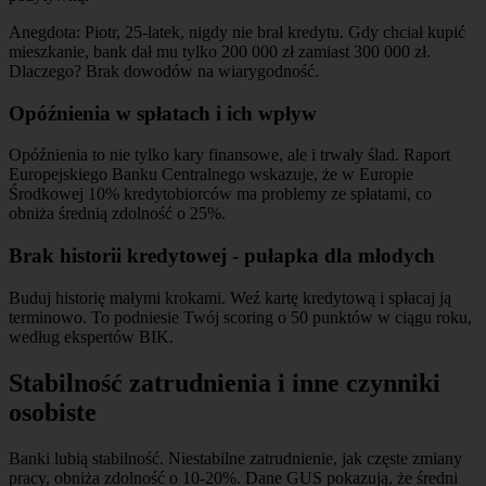
Anegdota: Piotr, 25-latek, nigdy nie brał kredytu. Gdy chciał kupić
mieszkanie, bank dał mu tylko 200 000 zł zamiast 300 000 zł.
Dlaczego? Brak dowodów na wiarygodność.
Opóźnienia w spłatach i ich wpływ
Opóźnienia to nie tylko kary finansowe, ale i trwały ślad. Raport
Europejskiego Banku Centralnego wskazuje, że w Europie
Środkowej 10% kredytobiorców ma problemy ze spłatami, co
obniża średnią zdolność o 25%.
Brak historii kredytowej - pułapka dla młodych
Buduj historię małymi krokami. Weź kartę kredytową i spłacaj ją
terminowo. To podniesie Twój scoring o 50 punktów w ciągu roku,
według ekspertów BIK.
Stabilność zatrudnienia i inne czynniki
osobiste
Banki lubią stabilność. Niestabilne zatrudnienie, jak częste zmiany
pracy, obniża zdolność o 10-20%. Dane GUS pokazują, że średni