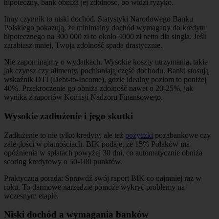
hipoteczny, bank obniża jej zdolność, bo widzi ryzyko.
Inny czynnik to niski dochód. Statystyki Narodowego Banku
Polskiego pokazują, że minimalny dochód wymagany do kredytu
hipotecznego na 300 000 zł to około 4000 zł netto dla singla. Jeśli
zarabiasz mniej, Twoja zdolność spada drastycznie.
Nie zapominajmy o wydatkach. Wysokie koszty utrzymania, takie
jak czynsz czy alimenty, pochłaniają część dochodu. Banki stosują
wskaźnik DTI (Debt-to-Income), gdzie idealny poziom to poniżej
40%. Przekroczenie go obniża zdolność nawet o 20-25%, jak
wynika z raportów Komisji Nadzoru Finansowego.
Wysokie zadłużenie i jego skutki
Zadłużenie to nie tylko kredyty, ale też
pożyczki
pozabankowe czy
zaległości w płatnościach. BIK podaje, że 15% Polaków ma
opóźnienia w spłatach powyżej 30 dni, co automatycznie obniża
scoring kredytowy o 50-100 punktów.
Praktyczna porada: Sprawdź swój raport BIK co najmniej raz w
roku. To darmowe narzędzie pomoże wykryć problemy na
wczesnym etapie.
Niski dochód a wymagania banków