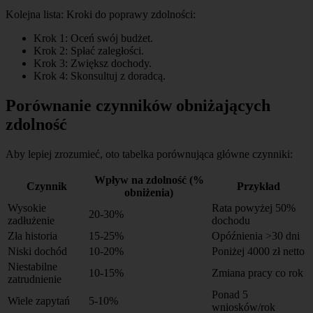
Kolejna lista: Kroki do poprawy zdolności:
Krok 1: Oceń swój budżet.
Krok 2: Spłać zaległości.
Krok 3: Zwiększ dochody.
Krok 4: Skonsultuj z doradcą.
Porównanie czynników obniżających
zdolność
Aby lepiej zrozumieć, oto tabelka porównująca główne czynniki:
Wpływ na zdolność (%
Czynnik
Przykład
obniżenia)
Wysokie
Rata powyżej 50%
20-30%
zadłużenie
dochodu
Zła historia
15-25%
Opóźnienia >30 dni
Niski dochód
10-20%
Poniżej 4000 zł netto
Niestabilne
10-15%
Zmiana pracy co rok
zatrudnienie
Ponad 5
Wiele zapytań
5-10%
wniosków/rok