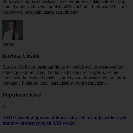
Poprawę zdolności uzyskasz przez terminową spłatę zobowiązań,
zmniejszenie zadłużenia poniżej 40% dochodu, budowanie historii
kredytowej oraz stabilizację zatrudnienia.
Autor
Bartosz Cieślak
Bartosz Cieślak to pasjonat finansów osobistych, inwestowania i
edukacji ekonomicznej. Od lat śledzi zmiany na rynku, testuje
narzędzia finansowe i dzieli się praktycznymi wskazówkami, które
pomagają Polakom lepiej zarządzać swoimi pieniędzmi.
Popularne teraz
01
AMD i rynek półprzewodników jako jeden z najważniejszych
trendów inwestycyjnych XXI wieku