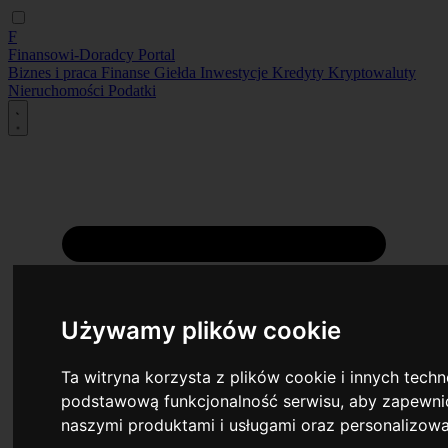
F
Finansowi-Doradcy
Portal
Biznes i praca
Finanse
Giełda
Inwestycje
Kredyty
Kryptowaluty
Nieruchomości
Podatki
Używamy plików cookie
Ta witryna korzysta z plików cookie i innych tech
podstawową funkcjonalność serwisu
,
aby zapewnić
naszymi produktami i usługami oraz personalizow