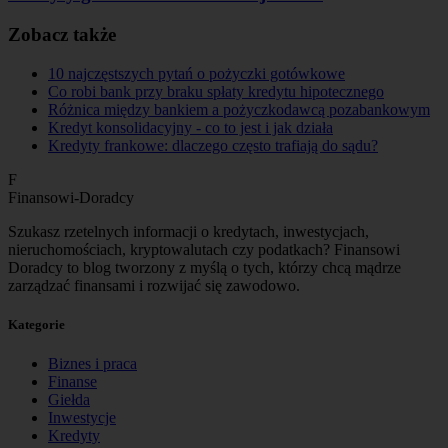
Zobacz także
10 najczęstszych pytań o pożyczki gotówkowe
Co robi bank przy braku spłaty kredytu hipotecznego
Różnica między bankiem a pożyczkodawcą pozabankowym
Kredyt konsolidacyjny - co to jest i jak działa
Kredyty frankowe: dlaczego często trafiają do sądu?
F
Finansowi-Doradcy
Szukasz rzetelnych informacji o kredytach, inwestycjach,
nieruchomościach, kryptowalutach czy podatkach? Finansowi
Doradcy to blog tworzony z myślą o tych, którzy chcą mądrze
zarządzać finansami i rozwijać się zawodowo.
Kategorie
Biznes i praca
Finanse
Giełda
Inwestycje
Kredyty