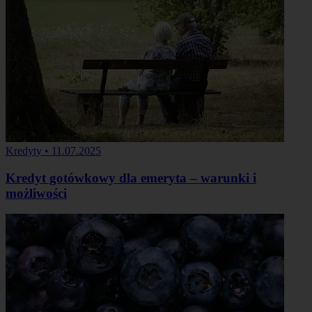
Kredyty
•
11.07.2025
Kredyt gotówkowy dla emeryta – warunki i
możliwości