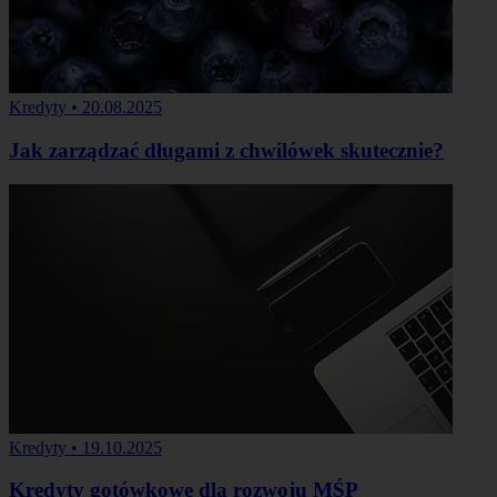
Kredyty
•
20.08.2025
Jak zarządzać długami z chwilówek skutecznie?
Kredyty
•
19.10.2025
Kredyty gotówkowe dla rozwoju MŚP