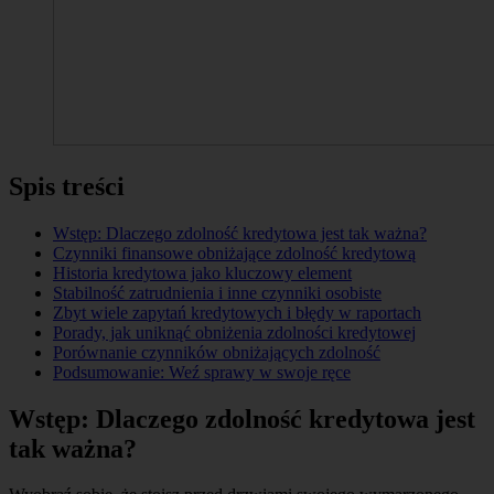
Spis treści
Wstęp: Dlaczego zdolność kredytowa jest tak ważna?
Czynniki finansowe obniżające zdolność kredytową
Historia kredytowa jako kluczowy element
Stabilność zatrudnienia i inne czynniki osobiste
Zbyt wiele zapytań kredytowych i błędy w raportach
Porady, jak uniknąć obniżenia zdolności kredytowej
Porównanie czynników obniżających zdolność
Podsumowanie: Weź sprawy w swoje ręce
Wstęp: Dlaczego zdolność kredytowa jest
tak ważna?