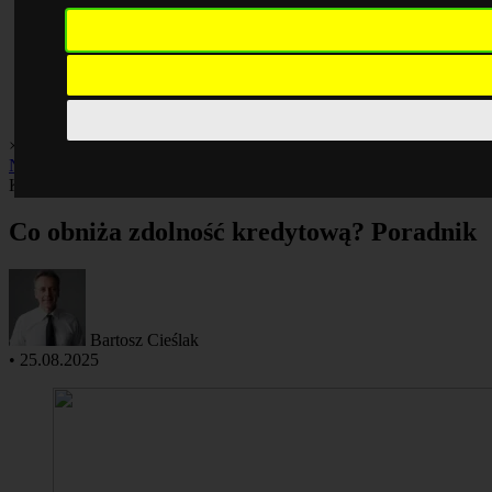
×
Biznes i praca
Finanse
Giełda
Inwestycje
Kredyty
Kryptowaluty
Nieruchomości
Podatki
Kredyty
Co obniża zdolność kredytową? Poradnik
Bartosz Cieślak
•
25.08.2025