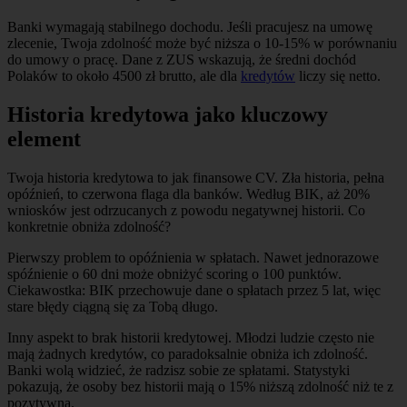
Banki wymagają stabilnego dochodu. Jeśli pracujesz na umowę
zlecenie, Twoja zdolność może być niższa o 10-15% w porównaniu
do umowy o pracę. Dane z ZUS wskazują, że średni dochód
Polaków to około 4500 zł brutto, ale dla
kredytów
liczy się netto.
Historia kredytowa jako kluczowy
element
Twoja historia kredytowa to jak finansowe CV. Zła historia, pełna
opóźnień, to czerwona flaga dla banków. Według BIK, aż 20%
wniosków jest odrzucanych z powodu negatywnej historii. Co
konkretnie obniża zdolność?
Pierwszy problem to opóźnienia w spłatach. Nawet jednorazowe
spóźnienie o 60 dni może obniżyć scoring o 100 punktów.
Ciekawostka: BIK przechowuje dane o spłatach przez 5 lat, więc
stare błędy ciągną się za Tobą długo.
Inny aspekt to brak historii kredytowej. Młodzi ludzie często nie
mają żadnych kredytów, co paradoksalnie obniża ich zdolność.
Banki wolą widzieć, że radzisz sobie ze spłatami. Statystyki
pokazują, że osoby bez historii mają o 15% niższą zdolność niż te z
pozytywną.