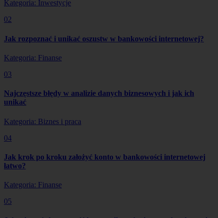
Kategoria: Inwestycje
02
Jak rozpoznać i unikać oszustw w bankowości internetowej?
Kategoria: Finanse
03
Najczęstsze błędy w analizie danych biznesowych i jak ich
unikać
Kategoria: Biznes i praca
04
Jak krok po kroku założyć konto w bankowości internetowej
łatwo?
Kategoria: Finanse
05