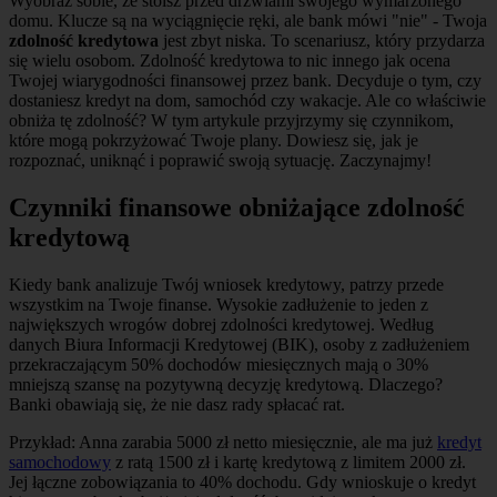
Wyobraź sobie, że stoisz przed drzwiami swojego wymarzonego
domu. Klucze są na wyciągnięcie ręki, ale bank mówi "nie" - Twoja
zdolność kredytowa
jest zbyt niska. To scenariusz, który przydarza
się wielu osobom. Zdolność kredytowa to nic innego jak ocena
Twojej wiarygodności finansowej przez bank. Decyduje o tym, czy
dostaniesz kredyt na dom, samochód czy wakacje. Ale co właściwie
obniża tę zdolność? W tym artykule przyjrzymy się czynnikom,
które mogą pokrzyżować Twoje plany. Dowiesz się, jak je
rozpoznać, uniknąć i poprawić swoją sytuację. Zaczynajmy!
Czynniki finansowe obniżające zdolność
kredytową
Kiedy bank analizuje Twój wniosek kredytowy, patrzy przede
wszystkim na Twoje finanse. Wysokie zadłużenie to jeden z
największych wrogów dobrej zdolności kredytowej. Według
danych Biura Informacji Kredytowej (BIK), osoby z zadłużeniem
przekraczającym 50% dochodów miesięcznych mają o 30%
mniejszą szansę na pozytywną decyzję kredytową. Dlaczego?
Banki obawiają się, że nie dasz rady spłacać rat.
Przykład: Anna zarabia 5000 zł netto miesięcznie, ale ma już
kredyt
samochodowy
z ratą 1500 zł i kartę kredytową z limitem 2000 zł.
Jej łączne zobowiązania to 40% dochodu. Gdy wnioskuje o kredyt