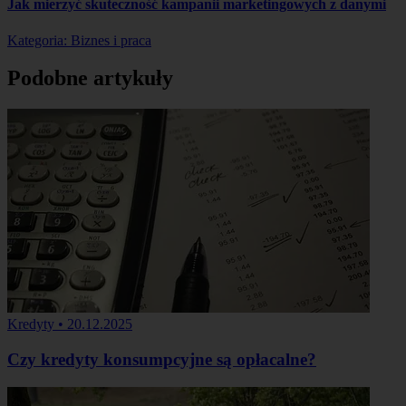
Jak mierzyć skuteczność kampanii marketingowych z danymi
Kategoria: Biznes i praca
Podobne artykuły
Kredyty
•
20.12.2025
Czy kredyty konsumpcyjne są opłacalne?