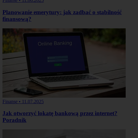
Finanse
•
11.06.2025
Planowanie emerytury: jak zadbać o stabilność
finansową?
Finanse
•
11.07.2025
Jak otworzyć lokatę bankową przez internet?
Poradnik