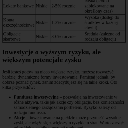
Niska (środki
Lokaty bankowe
Niskie
2-5% rocznie
zablokowane na
określony czas)
Wysoka (dostęp do
Konta
Niskie
1-3% rocznie
środków w każdej
oszczędnościowe
chwili)
Obligacje
Średnia (zależne od
Niskie
3-6% rocznie
skarbowe
rodzaju obligacji)
Inwestycje o wyższym ryzyku, ale
większym potencjale zysku
Jeśli jesteś gotów na nieco większe ryzyko, możesz rozważyć
bardziej dynamiczne formy inwestowania. Pamiętaj jednak, by
dobrze poznać rynek, zanim zdecydujesz się na takie kroki. Oto
kilka przykładów:
Fundusze inwestycyjne
– pozwalają na inwestowanie w
różne aktywa, takie jak akcje czy obligacje, bez konieczności
samodzielnego zarządzania portfelem. Ryzyko zależy od
rodzaju funduszu.
Akcje
– inwestowanie na giełdzie może przynieść wysokie
zyski, ale wiąże się z większym ryzykiem strat. Warto zacząć
od spółek o stabilnej pozycji rynkowej.