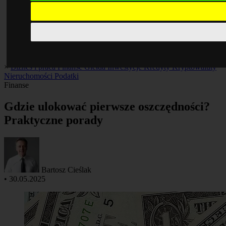
×
Biznes i praca
Finanse
Giełda
Inwestycje
Kredyty
Kryptowaluty
Nieruchomości
Podatki
Finanse
Gdzie ulokować pierwsze oszczędności?
Praktyczne porady
Bartosz Cieślak
•
30.05.2025