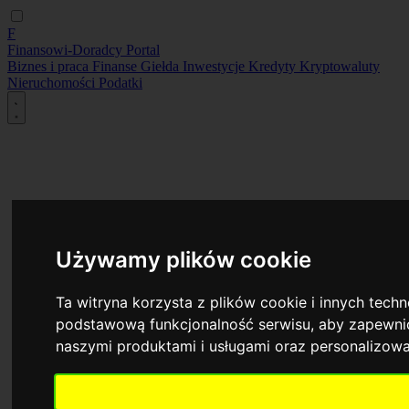
F
Finansowi-Doradcy
Portal
Biznes i praca
Finanse
Giełda
Inwestycje
Kredyty
Kryptowaluty
Nieruchomości
Podatki
Używamy plików cookie
Ta witryna korzysta z plików cookie i innych tech
podstawową funkcjonalność serwisu
,
aby zapewnić
naszymi produktami i usługami oraz personalizow