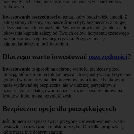
pracowały na Ciebie, niezależnie od zmieniających się trendów
rynkowych.
Inwestowanie oszczędności
to temat, który budzi wiele emocji. Z
jednej strony chcemy, aby nasze środki były bezpieczne, z drugiej –
zależy nam na ich pomnażaniu. Wybór odpowiedniego miejsca do
lokowania kapitału zależy od Twoich celów, horyzontu czasowego
oraz poziomu akceptowanego ryzyka. Przyjrzyjmy się
najpopularniejszym możliwościom.
Dlaczego warto inwestować
oszczędności
?
Inwestowanie
to sposób na ochronę wartości pieniędzy przed
inflacją, która z roku na rok zmniejsza ich siłę nabywczą. Trzymanie
gotówki w domu czy na nieoprocentowanym koncie bankowym
może wydawać się bezpieczne, ale w dłuższej perspektywie
oznacza stratę. Dlatego warto poznać różne sposoby lokowania
środków, które mogą przynieść zysk.
Bezpieczne opcje dla początkujących
Jeśli dopiero zaczynasz swoją przygodę z inwestowaniem, warto
postawić na rozwiązania o niskim ryzyku. Oto kilka propozycji,
które mogą być dobrym startem: