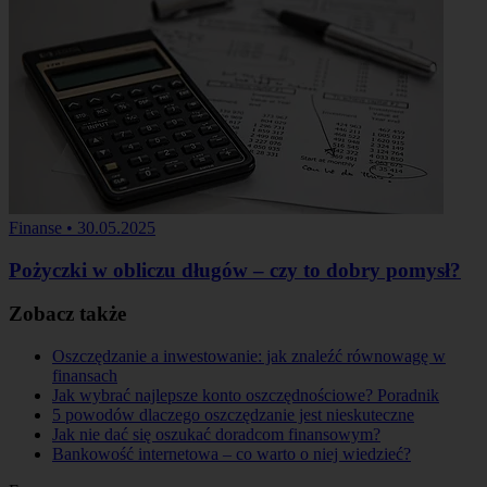
Finanse
•
30.05.2025
Pożyczki w obliczu długów – czy to dobry pomysł?
Zobacz także
Oszczędzanie a inwestowanie: jak znaleźć równowagę w
finansach
Jak wybrać najlepsze konto oszczędnościowe? Poradnik
5 powodów dlaczego oszczędzanie jest nieskuteczne
Jak nie dać się oszukać doradcom finansowym?
Bankowość internetowa – co warto o niej wiedzieć?