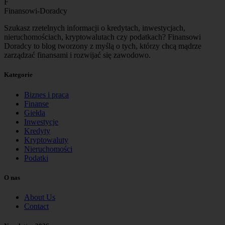
F
Finansowi-Doradcy
Szukasz rzetelnych informacji o kredytach, inwestycjach,
nieruchomościach, kryptowalutach czy podatkach? Finansowi
Doradcy to blog tworzony z myślą o tych, którzy chcą mądrze
zarządzać finansami i rozwijać się zawodowo.
Kategorie
Biznes i praca
Finanse
Giełda
Inwestycje
Kredyty
Kryptowaluty
Nieruchomości
Podatki
O nas
About Us
Contact