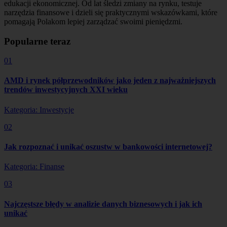
edukacji ekonomicznej. Od lat śledzi zmiany na rynku, testuje
narzędzia finansowe i dzieli się praktycznymi wskazówkami, które
pomagają Polakom lepiej zarządzać swoimi pieniędzmi.
Popularne teraz
01
AMD i rynek półprzewodników jako jeden z najważniejszych
trendów inwestycyjnych XXI wieku
Kategoria: Inwestycje
02
Jak rozpoznać i unikać oszustw w bankowości internetowej?
Kategoria: Finanse
03
Najczęstsze błędy w analizie danych biznesowych i jak ich
unikać