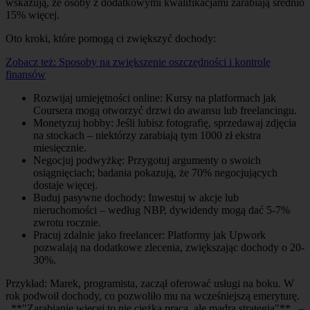
wskazują, że osoby z dodatkowymi kwalifikacjami zarabiają średnio
15% więcej.
Oto kroki, które pomogą ci zwiększyć dochody:
Zobacz też:
Sposoby na zwiększenie oszczędności i kontrolę
finansów
Rozwijaj umiejętności online: Kursy na platformach jak
Coursera mogą otworzyć drzwi do awansu lub freelancingu.
Monetyzuj hobby: Jeśli lubisz fotografię, sprzedawaj zdjęcia
na stockach – niektórzy zarabiają tym 1000 zł ekstra
miesięcznie.
Negocjuj podwyżkę: Przygotuj argumenty o swoich
osiągnięciach; badania pokazują, że 70% negocjujących
dostaje więcej.
Buduj pasywne dochody: Inwestuj w akcje lub
nieruchomości – według NBP, dywidendy mogą dać 5-7%
zwrotu rocznie.
Pracuj zdalnie jako freelancer: Platformy jak Upwork
pozwalają na dodatkowe zlecenia, zwiększając dochody o 20-
30%.
Przykład: Marek, programista, zaczął oferować usługi na boku. W
rok podwoił dochody, co pozwoliło mu na wcześniejszą emeryturę.
_**"Zarabianie więcej to nie ciężka praca, ale mądra strategia"**_ –