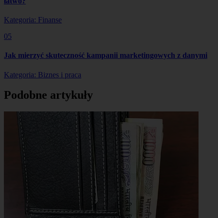
łatwo?
Kategoria: Finanse
05
Jak mierzyć skuteczność kampanii marketingowych z danymi
Kategoria: Biznes i praca
Podobne artykuły