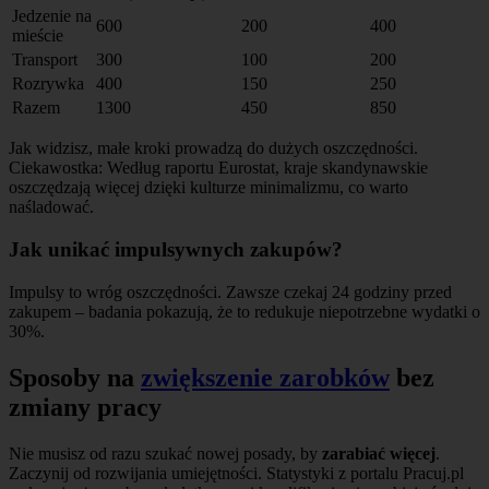
Jedzenie na
600
200
400
mieście
Transport
300
100
200
Rozrywka
400
150
250
Razem
1300
450
850
Jak widzisz, małe kroki prowadzą do dużych oszczędności.
Ciekawostka: Według raportu Eurostat, kraje skandynawskie
oszczędzają więcej dzięki kulturze minimalizmu, co warto
naśladować.
Jak unikać impulsywnych zakupów?
Impulsy to wróg oszczędności. Zawsze czekaj 24 godziny przed
zakupem – badania pokazują, że to redukuje niepotrzebne wydatki o
30%.
Sposoby na
zwiększenie zarobków
bez
zmiany pracy
Nie musisz od razu szukać nowej posady, by
zarabiać więcej
.
Zaczynij od rozwijania umiejętności. Statystyki z portalu Pracuj.pl