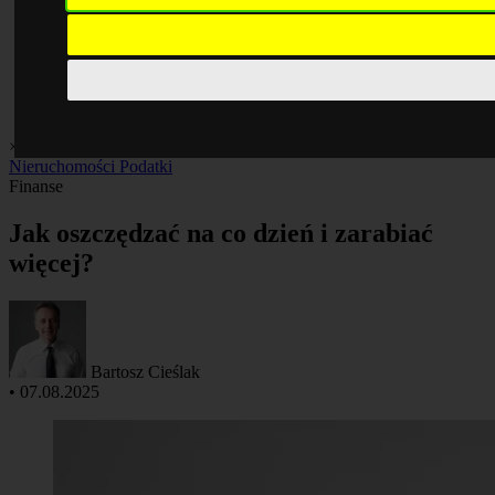
×
Biznes i praca
Finanse
Giełda
Inwestycje
Kredyty
Kryptowaluty
Nieruchomości
Podatki
Finanse
Jak oszczędzać na co dzień i zarabiać
więcej?
Bartosz Cieślak
•
07.08.2025