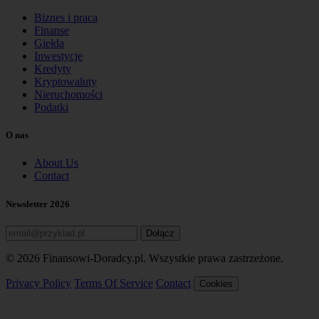
Biznes i praca
Finanse
Giełda
Inwestycje
Kredyty
Kryptowaluty
Nieruchomości
Podatki
O nas
About Us
Contact
Newsletter 2026
Dołącz
© 2026 Finansowi-Doradcy.pl. Wszystkie prawa zastrzeżone.
Privacy Policy
Terms Of Service
Contact
Cookies