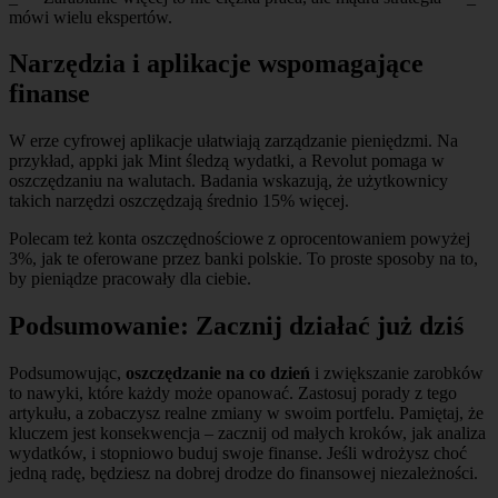
mówi wielu ekspertów.
Narzędzia i aplikacje wspomagające
finanse
W erze cyfrowej aplikacje ułatwiają zarządzanie pieniędzmi. Na
przykład, appki jak Mint śledzą wydatki, a Revolut pomaga w
oszczędzaniu na walutach. Badania wskazują, że użytkownicy
takich narzędzi oszczędzają średnio 15% więcej.
Polecam też konta oszczędnościowe z oprocentowaniem powyżej
3%, jak te oferowane przez banki polskie. To proste sposoby na to,
by pieniądze pracowały dla ciebie.
Podsumowanie: Zacznij działać już dziś
Podsumowując,
oszczędzanie na co dzień
i zwiększanie zarobków
to nawyki, które każdy może opanować. Zastosuj porady z tego
artykułu, a zobaczysz realne zmiany w swoim portfelu. Pamiętaj, że
kluczem jest konsekwencja – zacznij od małych kroków, jak analiza
wydatków, i stopniowo buduj swoje finanse. Jeśli wdrożysz choć
jedną radę, będziesz na dobrej drodze do finansowej niezależności.