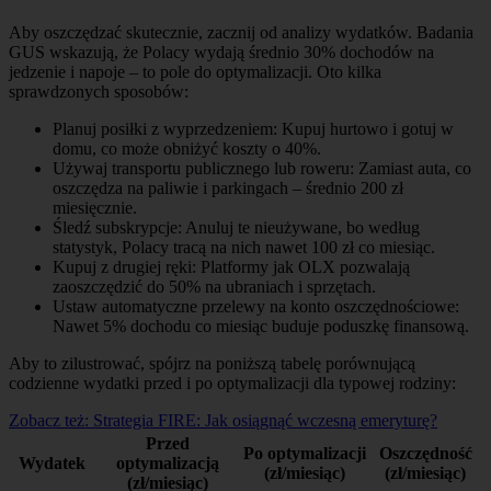
Aby oszczędzać skutecznie, zacznij od analizy wydatków. Badania
GUS wskazują, że Polacy wydają średnio 30% dochodów na
jedzenie i napoje – to pole do optymalizacji. Oto kilka
sprawdzonych sposobów:
Planuj posiłki z wyprzedzeniem: Kupuj hurtowo i gotuj w
domu, co może obniżyć koszty o 40%.
Używaj transportu publicznego lub roweru: Zamiast auta, co
oszczędza na paliwie i parkingach – średnio 200 zł
miesięcznie.
Śledź subskrypcje: Anuluj te nieużywane, bo według
statystyk, Polacy tracą na nich nawet 100 zł co miesiąc.
Kupuj z drugiej ręki: Platformy jak OLX pozwalają
zaoszczędzić do 50% na ubraniach i sprzętach.
Ustaw automatyczne przelewy na konto oszczędnościowe:
Nawet 5% dochodu co miesiąc buduje poduszkę finansową.
Aby to zilustrować, spójrz na poniższą tabelę porównującą
codzienne wydatki przed i po optymalizacji dla typowej rodziny:
Zobacz też:
Strategia FIRE: Jak osiągnąć wczesną emeryturę?
Przed
Po optymalizacji
Oszczędność
Wydatek
optymalizacją
(zł/miesiąc)
(zł/miesiąc)
(zł/miesiąc)