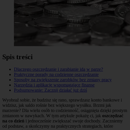
Spis treści
Dlaczego oszczędzanie i zarabianie idą w parze?
Praktyczne porady na codzienne oszczędzanie
Sposoby na zwiększenie zarobków bez zmiany pracy
Narzędzia i aplikacje wspomagające finanse
Podsumowanie: Zacznij działać już dziś
Wyobraź sobie, że budzisz się rano, sprawdzasz konto bankowe i
widzisz, jak saldo rośnie bez większego wysiłku. Brzmi jak
marzenie? Dla wielu osób to codzienność, osiągnięta dzięki prostym
zmianom w nawykach. W tym artykule pokażę ci, jak
oszczędzać
na co dzień
i jednocześnie zwiększać swoje dochody. Zaczniemy
od podstaw, a skończymy na praktycznych strategiach, które