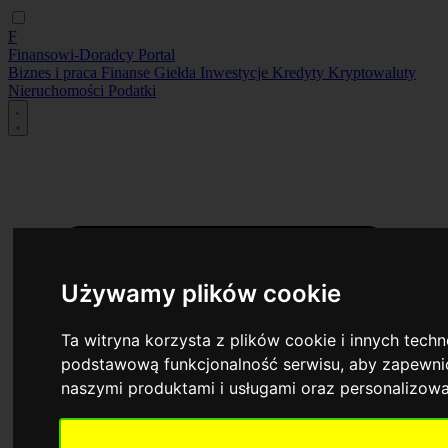
F
Finansowi-Doradcy
Portal
Biznes i praca
Finanse
Giełda
Inwestycje
Kredyty
Kryptowaluty
Nieruchomości
Podatki
Używamy plików cookie
Ta witryna korzysta z plików cookie i innych tech
podstawową funkcjonalność serwisu
,
aby zapewnić
naszymi produktami i usługami oraz personalizow