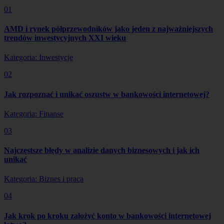
01
AMD i rynek półprzewodników jako jeden z najważniejszych
trendów inwestycyjnych XXI wieku
Kategoria: Inwestycje
02
Jak rozpoznać i unikać oszustw w bankowości internetowej?
Kategoria: Finanse
03
Najczęstsze błędy w analizie danych biznesowych i jak ich
unikać
Kategoria: Biznes i praca
04
Jak krok po kroku założyć konto w bankowości internetowej