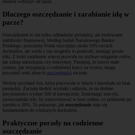
możesz wdrożyć od zaraz.
Dlaczego oszczędzanie i zarabianie idą w
parze?
Oszczędzanie to nie tylko odkładanie pieniędzy, ale budowanie
stabilności finansowej. Według badań Narodowego Banku
Polskiego, przeciętny Polak oszczędza około 10% swoich
dochodów, ale wielu z nas mogłoby to podwoić, stosując proste
triki. Z kolei zarabianie więcej pozwala na szybsze osiąganie celów,
jak zakup mieszkania czy emeryturę. Pamiętaj, że nawet małe
zmiany, jak rezygnacja z codziennej kawy na wynos, mogą
przynieść setki złotych
oszczędności
rocznie.
Weźmy przykład Ani, która pracowała w biurze i narzekała na brak
pieniędzy. Zaczęła śledzić wydatki i odkryła, że na drobne
przyjemności wydaje 500 zł miesięcznie. Zmieniając nawyki,
zaoszczędziła tyle, by zainwestować w kurs online, co podniosło jej
zarobki o 20%. To pokazuje, jak
oszczędzanie
staje się
fundamentem do większych dochodów.
Praktyczne porady na codzienne
oszczędzanie