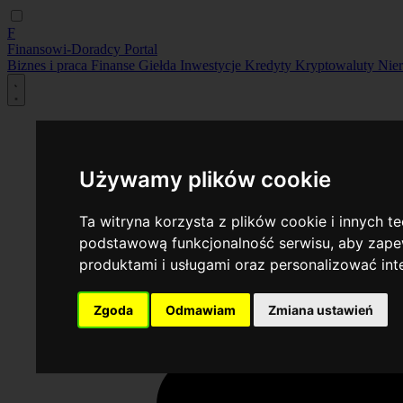
F
Finansowi-Doradcy
Portal
Biznes i praca
Finanse
Giełda
Inwestycje
Kredyty
Kryptowaluty
Nie
Używamy plików cookie
Ta witryna korzysta z plików cookie i innych t
podstawową funkcjonalność serwisu
,
aby zapew
produktami i usługami oraz personalizować in
Zgoda
Odmawiam
Zmiana ustawień