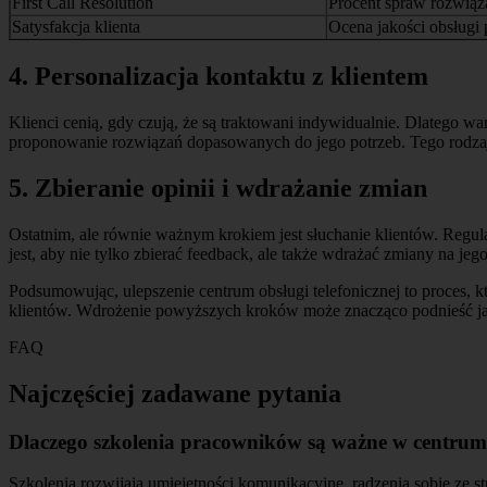
First Call Resolution
Procent spraw rozwiąz
Satysfakcja klienta
Ocena jakości obsługi 
4. Personalizacja kontaktu z klientem
Klienci cenią, gdy czują, że są traktowani indywidualnie. Dlatego w
proponowanie rozwiązań dopasowanych do jego potrzeb. Tego rodzaju 
5. Zbieranie opinii i wdrażanie zmian
Ostatnim, ale równie ważnym krokiem jest słuchanie klientów. Regul
jest, aby nie tylko zbierać feedback, ale także wdrażać zmiany na jeg
Podsumowując, ulepszenie centrum obsługi telefonicznej to proces, 
klientów. Wdrożenie powyższych kroków może znacząco podnieść jakoś
FAQ
Najczęściej zadawane pytania
Dlaczego szkolenia pracowników są ważne w centrum o
Szkolenia rozwijają umiejętności komunikacyjne, radzenia sobie ze 