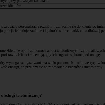
anych przy pierwszym kontakcie
przez klientów
arto zadbać o personalizację rozmów – zwracanie się do klienta po im
podejście buduje zaufanie i lojalność wobec marki, co w dłuższej pe
arne zbieranie opinii za pomocą ankiet telefonicznych czy e-mailowy
o podstawie. Klienci doceniają, gdy ich sugestie są brane pod uwagę.
który wymaga zaangażowania na wielu poziomach – od inwestycji w lud
ć obsługi, co przełoży się na zadowolenie klientów i sukces firmy.
bsługi telefonicznej?
stresem oraz obsługi systemów CRM, co podnosi jakość rozmów i satysf