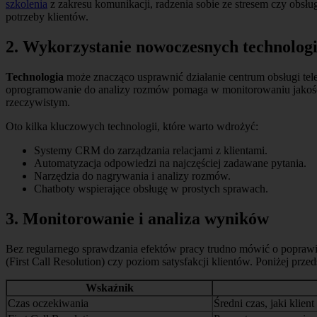
szkolenia
z zakresu komunikacji, radzenia sobie ze stresem czy obs
potrzeby klientów.
2. Wykorzystanie nowoczesnych technologi
Technologia
może znacząco usprawnić działanie centrum obsługi tel
oprogramowanie do analizy rozmów pomaga w monitorowaniu jakości o
rzeczywistym.
Oto kilka kluczowych technologii, które warto wdrożyć:
Systemy CRM do zarządzania relacjami z klientami.
Automatyzacja odpowiedzi na najczęściej zadawane pytania.
Narzędzia do nagrywania i analizy rozmów.
Chatboty wspierające obsługę w prostych sprawach.
3. Monitorowanie i analiza wyników
Bez regularnego sprawdzania efektów pracy trudno mówić o poprawie
(First Call Resolution) czy poziom satysfakcji klientów. Poniżej prz
Wskaźnik
Czas oczekiwania
Średni czas, jaki klien