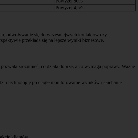
Powyżej 80%
Powyżej 4,5/5
ieniu, odwoływanie się do wcześniejszych kontaktów czy
rspektywie przekłada się na lepsze wyniki biznesowe.
ch pozwala zrozumieć, co działa dobrze, a co wymaga poprawy. Ważne
zi i technologię po ciągłe monitorowanie wyników i słuchanie
akcję klientów.