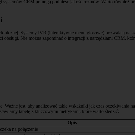
ługi systemów CRM pomogą podnieść jakość rozmów. Warto również prze
i
efonicznej. Systemy IVR (interaktywne menu głosowe) pozwalają na s
bsługi. Nie można zapominać o integracji z narzędziami CRM, które 
. Ważne jest, aby analizować takie wskaźniki jak czas oczekiwania n
edstawiamy tabelę z kluczowymi metrykami, które warto śledzić:
Opis
t czeka na połączenie