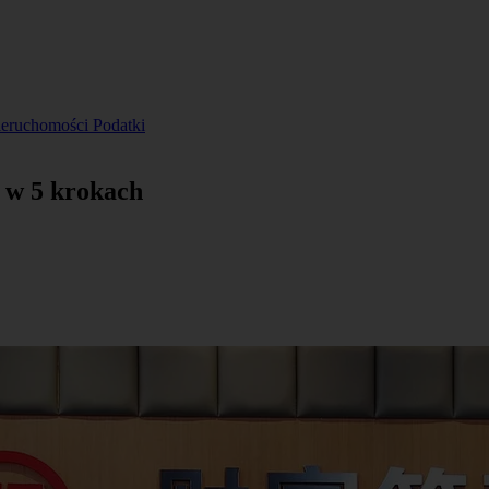
ieruchomości
Podatki
j w 5 krokach