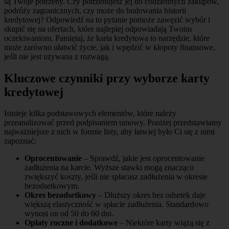
są Twoje potrzeby. Czy potrzebujesz jej do codziennych zakupów,
podróży zagranicznych, czy może do budowania historii
kredytowej? Odpowiedź na to pytanie pomoże zawęzić wybór i
skupić się na ofertach, które najlepiej odpowiadają Twoim
oczekiwaniom. Pamiętaj, że karta kredytowa to narzędzie, które
może zarówno ułatwić życie, jak i wpędzić w kłopoty finansowe,
jeśli nie jest używana z rozwagą.
Kluczowe czynniki przy wyborze karty
kredytowej
Istnieje kilka podstawowych elementów, które należy
przeanalizować przed podpisaniem umowy. Poniżej przedstawiamy
najważniejsze z nich w formie listy, aby łatwiej było Ci się z nimi
zapoznać:
Oprocentowanie
– Sprawdź, jakie jest oprocentowanie
zadłużenia na karcie. Wyższe stawki mogą znacząco
zwiększyć koszty, jeśli nie spłacasz zadłużenia w okresie
bezodsetkowym.
Okres bezodsetkowy
– Dłuższy okres bez odsetek daje
większą elastyczność w spłacie zadłużenia. Standardowo
wynosi on od 50 do 60 dni.
Opłaty roczne i dodatkowe
– Niektóre karty wiążą się z