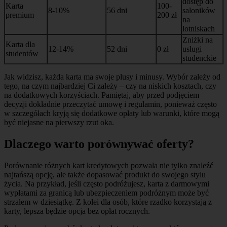
dostęp do
Karta
100-
8-10%
56 dni
saloników
premium
200 zł
na
lotniskach
Zniżki na
Karta dla
12-14%
52 dni
0 zł
usługi
studentów
studenckie
Jak widzisz, każda karta ma swoje plusy i minusy. Wybór zależy od
tego, na czym najbardziej Ci zależy – czy na niskich kosztach, czy
na dodatkowych korzyściach. Pamiętaj, aby przed podjęciem
decyzji dokładnie przeczytać umowę i regulamin, ponieważ często
w szczegółach kryją się dodatkowe opłaty lub warunki, które mogą
być niejasne na pierwszy rzut oka.
Dlaczego warto porównywać oferty?
Porównanie różnych kart kredytowych pozwala nie tylko znaleźć
najtańszą opcję, ale także dopasować produkt do swojego stylu
życia. Na przykład, jeśli często podróżujesz, karta z darmowymi
wypłatami za granicą lub ubezpieczeniem podróżnym może być
strzałem w dziesiątkę. Z kolei dla osób, które rzadko korzystają z
karty, lepsza będzie opcja bez opłat rocznych.