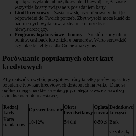
opłatą za wydanie lub użytkowanie. Upewnij się, że znasz
wszystkie koszty związane z posiadaniem karty.
Limit kredytowy
– Zastanów się, czy oferowany limit jest
odpowiedni do Twoich potrzeb. Zbyt wysoki może kusić do
nadmiernych wydatków, a zbyt niski może być
niewystarczający.
Programy lojalnościowe i bonusy
– Niektóre karty oferują
punkty, cashback lub zniżki u partnerów. Warto sprawdzić,
czy takie benefity są dla Ciebie atrakcyjne.
Porównanie popularnych ofert kart
kredytowych
Aby ułatwić Ci wybór, przygotowaliśmy tabelkę porównującą trzy
popularne typy kart kredytowych dostępnych na rynku. Dane są
ogólne i mają charakter orientacyjny, dlatego zawsze sprawdzaj
aktualne warunki u dostawcy.
Rodzaj
Okres
Opłata
Dodatkowe
Oprocentowanie
karty
bezodsetkowy
roczna
korzyści
Karta
10-12%
54 dni
0-50 zł
Brak
standardowa
Cashback,