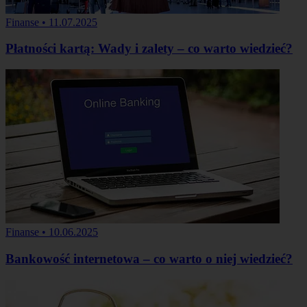
Finanse
•
11.07.2025
Płatności kartą: Wady i zalety – co warto wiedzieć?
Finanse
•
10.06.2025
Bankowość internetowa – co warto o niej wiedzieć?