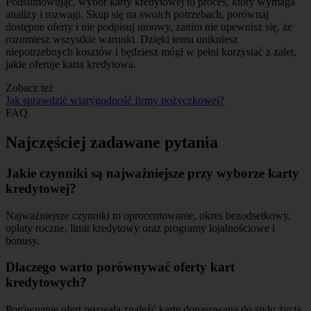
Podsumowując, wybór karty kredytowej to proces, który wymaga
analizy i rozwagi. Skup się na swoich potrzebach, porównaj
dostępne oferty i nie podpisuj umowy, zanim nie upewnisz się, że
rozumiesz wszystkie warunki. Dzięki temu unikniesz
niepotrzebnych kosztów i będziesz mógł w pełni korzystać z zalet,
jakie oferuje karta kredytowa.
Zobacz też
Jak sprawdzić wiarygodność firmy pożyczkowej?
FAQ
Najczęściej zadawane pytania
Jakie czynniki są najważniejsze przy wyborze karty
kredytowej?
Najważniejsze czynniki to oprocentowanie, okres bezodsetkowy,
opłaty roczne, limit kredytowy oraz programy lojalnościowe i
bonusy.
Dlaczego warto porównywać oferty kart
kredytowych?
Porównanie ofert pozwala znaleźć kartę dopasowaną do stylu życia