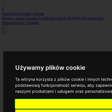
F
Finansowi-Doradcy
Portal
Biznes i praca
Finanse
Giełda
Inwestycje
Kredyty
Kryptowaluty
Nieruchomości
Podatki
Używamy plików cookie
Ta witryna korzysta z plików cookie i innych tech
podstawową funkcjonalność serwisu
,
aby zapewnić
naszymi produktami i usługami oraz personalizow