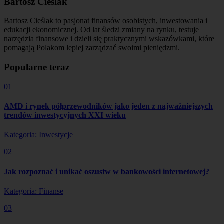
Bartosz Cieślak
Bartosz Cieślak to pasjonat finansów osobistych, inwestowania i
edukacji ekonomicznej. Od lat śledzi zmiany na rynku, testuje
narzędzia finansowe i dzieli się praktycznymi wskazówkami, które
pomagają Polakom lepiej zarządzać swoimi pieniędzmi.
Popularne teraz
01
AMD i rynek półprzewodników jako jeden z najważniejszych
trendów inwestycyjnych XXI wieku
Kategoria: Inwestycje
02
Jak rozpoznać i unikać oszustw w bankowości internetowej?
Kategoria: Finanse
03