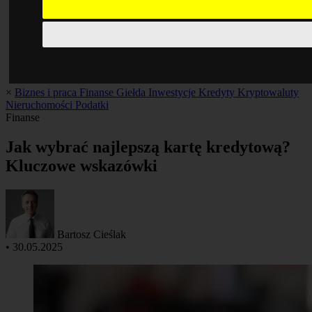
×
Biznes i praca
Finanse
Giełda
Inwestycje
Kredyty
Kryptowaluty
Nieruchomości
Podatki
Finanse
Jak wybrać najlepszą kartę kredytową?
Kluczowe wskazówki
Bartosz Cieślak
•
30.05.2025