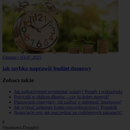
Finanse
•
03.07.2025
jak szybko naprawić budżet domowy
Zobacz także
Jak najkorzystniej wymieniać waluty? Porady i wskazówki
Pożyczki w obliczu długów – czy to dobry pomysł?
Planowanie emerytury: jak zadbać o stabilność finansową?
Jak wybrać najlepsze konto oszczędnościowe? Poradnik
Negocjacje cen: jak oszczędzać na codziennych zakupach?
F
Finansowi-Doradcy