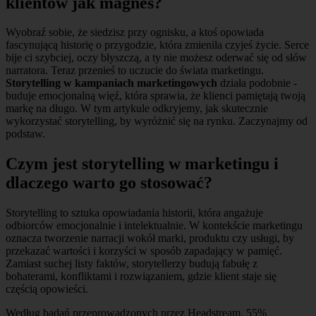
klientów jak magnes?
Wyobraź sobie, że siedzisz przy ognisku, a ktoś opowiada
fascynującą historię o przygodzie, która zmieniła czyjeś życie. Serce
bije ci szybciej, oczy błyszczą, a ty nie możesz oderwać się od słów
narratora. Teraz przenieś to uczucie do świata marketingu.
Storytelling w kampaniach marketingowych
działa podobnie -
buduje emocjonalną więź, która sprawia, że klienci pamiętają twoją
markę na długo. W tym artykule odkryjemy, jak skutecznie
wykorzystać storytelling, by wyróżnić się na rynku. Zaczynajmy od
podstaw.
Czym jest storytelling w marketingu i
dlaczego warto go stosować?
Storytelling to sztuka opowiadania historii, która angażuje
odbiorców emocjonalnie i intelektualnie. W kontekście marketingu
oznacza tworzenie narracji wokół marki, produktu czy usługi, by
przekazać wartości i korzyści w sposób zapadający w pamięć.
Zamiast suchej listy faktów, storytellerzy budują fabułę z
bohaterami, konfliktami i rozwiązaniem, gdzie klient staje się
częścią opowieści.
Według badań przeprowadzonych przez Headstream, 55%