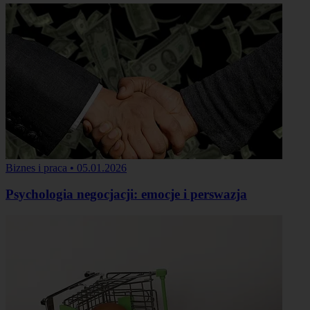
Biznes i praca
•
05.01.2026
Psychologia negocjacji: emocje i perswazja