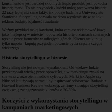
konsumentów jest bardziej skłonnych kupić produkt, jeśli pokocha
historię marki. To nie przypadek - ludzki mózg przetwarza historie
22 razy lepiej niż same fakty, jak podaje badanie z Uniwersytetu
Stanforda. Storytelling pozwala markom wyróżnić się w natłoku
reklam, budując lojalność i zaufanie.
Weźmy przykład małej kawiarni, która zamiast reklamować kawę
jako "najlepszą w mieście", opowiada historię o ziarnach zbieranych
ręcznie przez farmerów w odległych górach. Klienci nie kupują
tylko napoju - kupują przygodę i poczucie bycia częścią czegoś
większego.
Historia storytellingu w biznesie
Storytelling nie jest nowym wynalazkiem. Od wieków ludzie
przekazywali wiedzę przez opowieści, a w marketingu zyskał na
sile wraz z rozwojem mediów cyfrowych. Marki jak Apple czy
Nike od lat używają narracji, by inspirować odbiorców. Badania z
Harvard Business Review wskazują, że firmy stosujące storytelling
zwiększają zaangażowanie klientów o 20-30%.
Korzyści z wykorzystania storytellingu w
kampaniach marketingowych