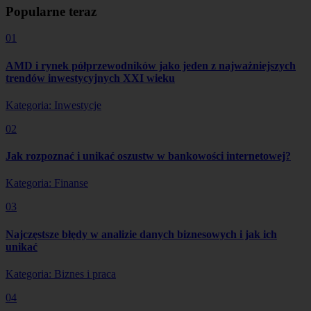
Popularne teraz
01
AMD i rynek półprzewodników jako jeden z najważniejszych
trendów inwestycyjnych XXI wieku
Kategoria: Inwestycje
02
Jak rozpoznać i unikać oszustw w bankowości internetowej?
Kategoria: Finanse
03
Najczęstsze błędy w analizie danych biznesowych i jak ich
unikać
Kategoria: Biznes i praca
04