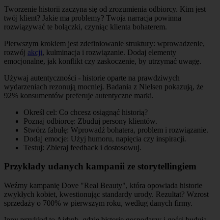
Tworzenie historii zaczyna się od zrozumienia odbiorcy. Kim jest
twój klient? Jakie ma problemy? Twoja narracja powinna
rozwiązywać te bolączki, czyniąc klienta bohaterem.
Pierwszym krokiem jest zdefiniowanie struktury: wprowadzenie,
rozwój
akcji
, kulminacja i rozwiązanie. Dodaj elementy
emocjonalne, jak konflikt czy zaskoczenie, by utrzymać uwagę.
Używaj autentyczności - historie oparte na prawdziwych
wydarzeniach rezonują mocniej. Badania z Nielsen pokazują, że
92% konsumentów preferuje autentyczne marki.
Określ cel: Co chcesz osiągnąć historią?
Poznaj odbiorcę: Zbuduj persony klientów.
Stwórz fabułę: Wprowadź bohatera, problem i rozwiązanie.
Dodaj emocje: Użyj humoru, napięcia czy inspiracji.
Testuj: Zbieraj feedback i dostosowuj.
Przykłady udanych kampanii ze storytellingiem
Weźmy kampanię Dove "Real Beauty", która opowiada historie
zwykłych kobiet, kwestionując standardy urody. Rezultat? Wzrost
sprzedaży o 700% w pierwszym roku, według danych firmy.
Inny przykład to Airbnb, gdzie historie gospodarzy i gości budują