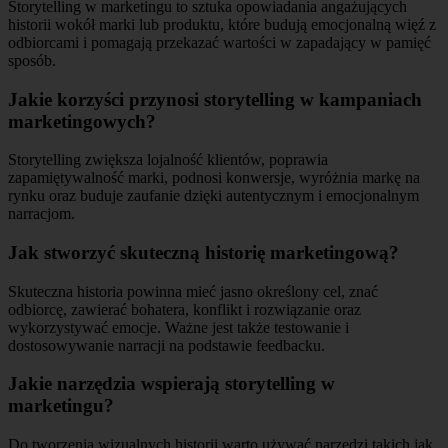
Storytelling w marketingu to sztuka opowiadania angażujących
historii wokół marki lub produktu, które budują emocjonalną więź z
odbiorcami i pomagają przekazać wartości w zapadający w pamięć
sposób.
Jakie korzyści przynosi storytelling w kampaniach
marketingowych?
Storytelling zwiększa lojalność klientów, poprawia
zapamiętywalność marki, podnosi konwersje, wyróżnia markę na
rynku oraz buduje zaufanie dzięki autentycznym i emocjonalnym
narracjom.
Jak stworzyć skuteczną historię marketingową?
Skuteczna historia powinna mieć jasno określony cel, znać
odbiorcę, zawierać bohatera, konflikt i rozwiązanie oraz
wykorzystywać emocje. Ważne jest także testowanie i
dostosowywanie narracji na podstawie feedbacku.
Jakie narzędzia wspierają storytelling w
marketingu?
Do tworzenia wizualnych historii warto używać narzędzi takich jak