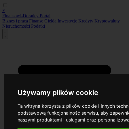
F
Finansowi-Doradcy
Portal
Biznes i praca
Finanse
Giełda
Inwestycje
Kredyty
Kryptowaluty
Nieruchomości
Podatki
Używamy plików cookie
Ta witryna korzysta z plików cookie i innych tech
podstawową funkcjonalność serwisu
,
aby zapewnić
naszymi produktami i usługami oraz personalizow