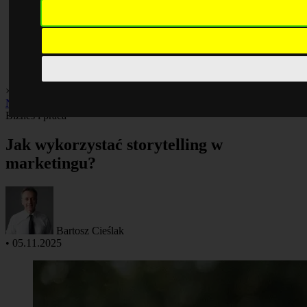
×
Biznes i praca
Finanse
Giełda
Inwestycje
Kredyty
Kryptowaluty
Nieruchomości
Podatki
Biznes i praca
Jak wykorzystać storytelling w
marketingu?
Bartosz Cieślak
•
05.11.2025