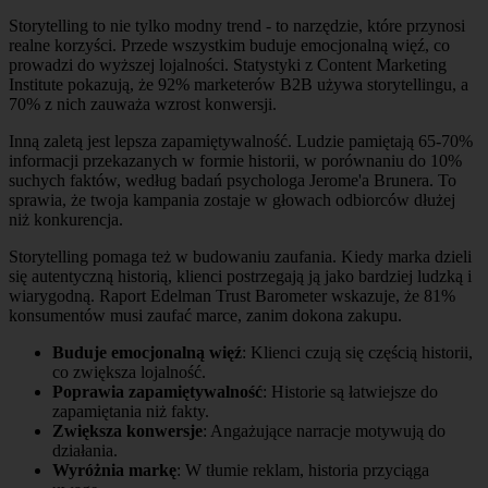
Storytelling to nie tylko modny trend - to narzędzie, które przynosi
realne korzyści. Przede wszystkim buduje emocjonalną więź, co
prowadzi do wyższej lojalności. Statystyki z Content Marketing
Institute pokazują, że 92% marketerów B2B używa storytellingu, a
70% z nich zauważa wzrost konwersji.
Inną zaletą jest lepsza zapamiętywalność. Ludzie pamiętają 65-70%
informacji przekazanych w formie historii, w porównaniu do 10%
suchych faktów, według badań psychologa Jerome'a Brunera. To
sprawia, że twoja kampania zostaje w głowach odbiorców dłużej
niż konkurencja.
Storytelling pomaga też w budowaniu zaufania. Kiedy marka dzieli
się autentyczną historią, klienci postrzegają ją jako bardziej ludzką i
wiarygodną. Raport Edelman Trust Barometer wskazuje, że 81%
konsumentów musi zaufać marce, zanim dokona zakupu.
Buduje emocjonalną więź
: Klienci czują się częścią historii,
co zwiększa lojalność.
Poprawia zapamiętywalność
: Historie są łatwiejsze do
zapamiętania niż fakty.
Zwiększa konwersje
: Angażujące narracje motywują do
działania.
Wyróżnia markę
: W tłumie reklam, historia przyciąga