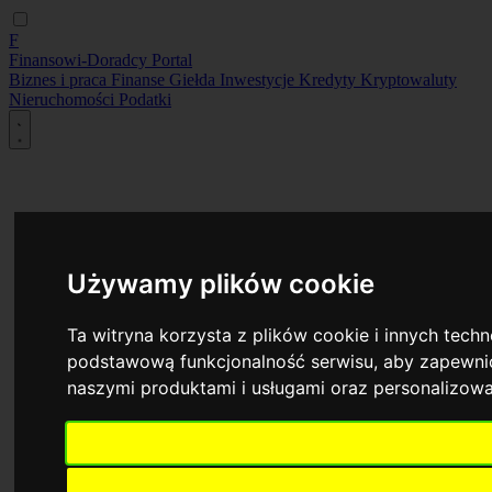
F
Finansowi-Doradcy
Portal
Biznes i praca
Finanse
Giełda
Inwestycje
Kredyty
Kryptowaluty
Nieruchomości
Podatki
Używamy plików cookie
Ta witryna korzysta z plików cookie i innych tech
podstawową funkcjonalność serwisu
,
aby zapewnić
naszymi produktami i usługami oraz personalizow