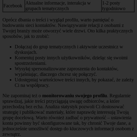
Aktualne informacje, interakcja w
1-2 posty
Facebook
grupach tematycznych
tygodniowo
Oprócz dbania o treści i wygląd profilu, warto pamiętać o
budowaniu sieci kontaktów. Nawiązywanie relacji z osobami z
Twojej branży może otworzyć wiele drzwi. Oto kilka praktycznych
sposobów, jak to zrobić:
Dołączaj do grup tematycznych i aktywnie uczestnicz w
dyskusjach.
Komentuj posty innych użytkowników, dzieląc się swoimi
spostrzeżeniami.
Wysyłaj spersonalizowane zaproszenia do kontaktów,
wyjaśniając, dlaczego chcesz się połączyć.
Udostępniaj wartościowe treści innych, by pokazać, że zależy
Ci na współpracy.
Nie zapominaj też o
monitorowaniu swojego profilu
. Regularnie
sprawdzaj, jakie treści przyciągają uwagę odbiorców, a które
przechodzą bez echa. Analiza statystyk pozwoli Ci dostosować
strategię i publikować materiały, które naprawdę interesują Twoją
grupę docelową. Warto również zadbać o prywatność – ustawienia
konta powinny być skonfigurowane tak, by chronić Twoje dane, a
jednocześnie umożliwić dostęp do kluczowych informacji osobom z
zewnątrz.