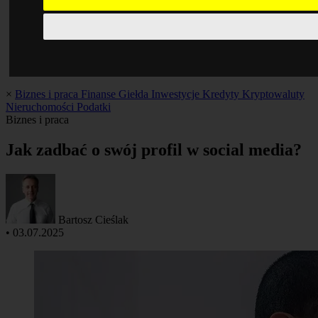
×
Biznes i praca
Finanse
Giełda
Inwestycje
Kredyty
Kryptowaluty
Nieruchomości
Podatki
Biznes i praca
Jak zadbać o swój profil w social media?
Bartosz Cieślak
•
03.07.2025