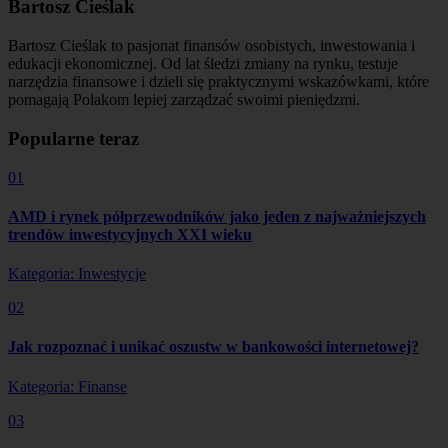
Bartosz Cieślak
Bartosz Cieślak to pasjonat finansów osobistych, inwestowania i
edukacji ekonomicznej. Od lat śledzi zmiany na rynku, testuje
narzędzia finansowe i dzieli się praktycznymi wskazówkami, które
pomagają Polakom lepiej zarządzać swoimi pieniędzmi.
Popularne teraz
01
AMD i rynek półprzewodników jako jeden z najważniejszych
trendów inwestycyjnych XXI wieku
Kategoria: Inwestycje
02
Jak rozpoznać i unikać oszustw w bankowości internetowej?
Kategoria: Finanse
03