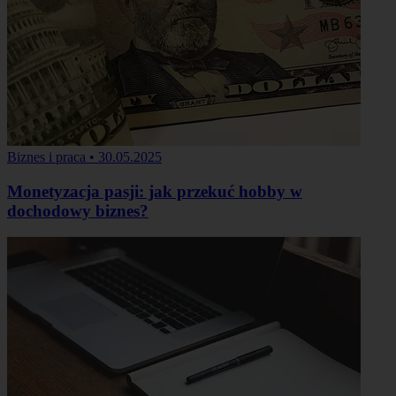
Biznes i praca
•
30.05.2025
Monetyzacja pasji: jak przekuć hobby w
dochodowy biznes?