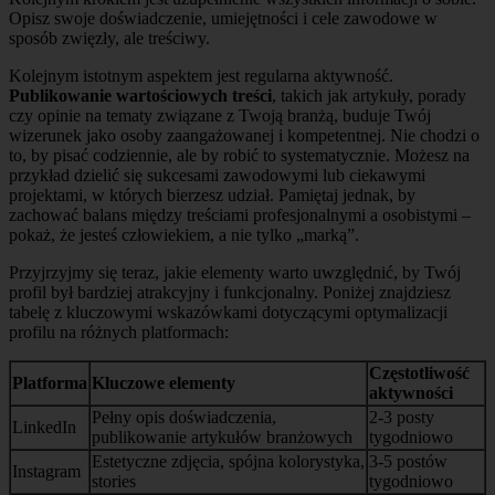
Opisz swoje doświadczenie, umiejętności i cele zawodowe w
sposób zwięzły, ale treściwy.
Kolejnym istotnym aspektem jest regularna aktywność.
Publikowanie wartościowych treści
, takich jak artykuły, porady
czy opinie na tematy związane z Twoją branżą, buduje Twój
wizerunek jako osoby zaangażowanej i kompetentnej. Nie chodzi o
to, by pisać codziennie, ale by robić to systematycznie. Możesz na
przykład dzielić się sukcesami zawodowymi lub ciekawymi
projektami, w których bierzesz udział. Pamiętaj jednak, by
zachować balans między treściami profesjonalnymi a osobistymi –
pokaż, że jesteś człowiekiem, a nie tylko „marką”.
Przyjrzyjmy się teraz, jakie elementy warto uwzględnić, by Twój
profil był bardziej atrakcyjny i funkcjonalny. Poniżej znajdziesz
tabelę z kluczowymi wskazówkami dotyczącymi optymalizacji
profilu na różnych platformach:
Częstotliwość
Platforma
Kluczowe elementy
aktywności
Pełny opis doświadczenia,
2-3 posty
LinkedIn
publikowanie artykułów branżowych
tygodniowo
Estetyczne zdjęcia, spójna kolorystyka,
3-5 postów
Instagram
stories
tygodniowo