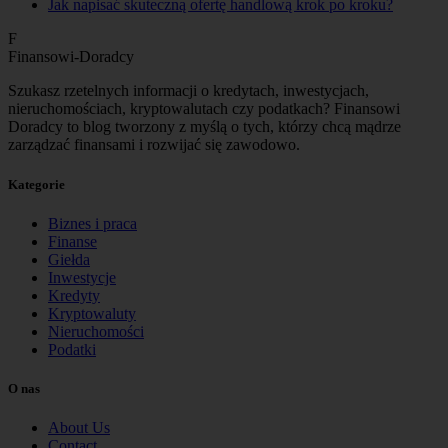
Jak napisać skuteczną ofertę handlową krok po kroku?
F
Finansowi-Doradcy
Szukasz rzetelnych informacji o kredytach, inwestycjach,
nieruchomościach, kryptowalutach czy podatkach? Finansowi
Doradcy to blog tworzony z myślą o tych, którzy chcą mądrze
zarządzać finansami i rozwijać się zawodowo.
Kategorie
Biznes i praca
Finanse
Giełda
Inwestycje
Kredyty
Kryptowaluty
Nieruchomości
Podatki
O nas
About Us
Contact