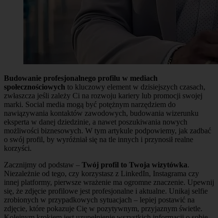
Budowanie profesjonalnego profilu w mediach
społecznościowych
to kluczowy element w dzisiejszych czasach,
zwłaszcza jeśli zależy Ci na rozwoju kariery lub promocji swojej
marki. Social media mogą być potężnym narzędziem do
nawiązywania kontaktów zawodowych, budowania wizerunku
eksperta w danej dziedzinie, a nawet poszukiwania nowych
możliwości biznesowych. W tym artykule podpowiemy, jak zadbać
o swój profil, by wyróżniał się na tle innych i przynosił realne
korzyści.
Zacznijmy od podstaw –
Twój profil to Twoja wizytówka
.
Niezależnie od tego, czy korzystasz z LinkedIn, Instagrama czy
innej platformy, pierwsze wrażenie ma ogromne znaczenie. Upewnij
się, że zdjęcie profilowe jest profesjonalne i aktualne. Unikaj selfie
zrobionych w przypadkowych sytuacjach – lepiej postawić na
zdjęcie, które pokazuje Cię w pozytywnym, przyjaznym świetle.
Kolejnym krokiem jest uzupełnienie wszystkich informacji o sobie.