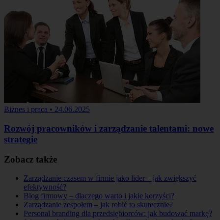
Biznes i praca
•
24.06.2025
Rozwój pracowników i zarządzanie talentami: nowe
strategie
Zobacz także
Zarządzanie czasem w firmie jako lider – jak zwiększyć
efektywność?
Blog firmowy – dlaczego warto i jakie korzyści?
Zarządzanie zespołem – jak robić to skutecznie?
Personal branding dla przedsiębiorców: jak budować markę?