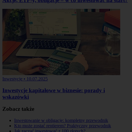
Akcje, ETF-y, obligacje – w co inwestować na start?
Inwestycje
•
10.07.2025
Inwestycje kapitałowe w biznesie: porady i
wskazówki
Zobacz także
Inwestowanie w obligacje: kompletny przewodnik
Kto może zostać rentierem? Praktyczny przewodnik
Jak zacząć inwestować z 100 złotych?