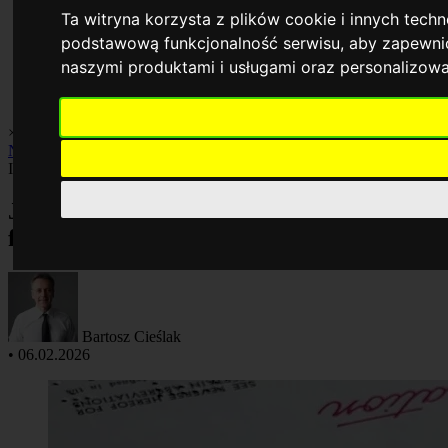
Ta witryna korzysta z plików cookie i innych tech
podstawową funkcjonalność serwisu
,
aby zapewnić
naszymi produktami i usługami oraz personalizow
×
Biznes i praca
Finanse
Giełda
Inwestycje
Kredyty
Kryptowaluty
Nieruchomości
Podatki
Inwestycje
Jakie są korzyści z inwestowania w
fundusze ETF?
Bartosz Cieślak
•
06.02.2026