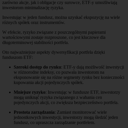
zarówno akcje, jak i obligacje czy surowce, ETF-y umożliwiają
inwestorom minimalizację ryzyka.
Inwestując w jeden fundusz, można uzyskać ekspozycję na wiele
różnych spółek oraz instrumentów.
W efekcie, ryzyko związane z poszczególnymi papierami
wartościowymi zostaje rozproszone, co jest kluczowe dla
długoterminowej stabilności portfela.
Oto najważniejsze aspekty dywersyfikacji portfela dzięki
funduszom ETF:
Szeroki dostęp do rynku
: ETF-y dają możliwość inwestycji
w różnorodne indeksy, co pozwala inwestorom na
eksponowanie się na różne segmenty rynku bez konieczności
kupowania akcji pojedynczych spółek.
Mniejsze ryzyko
: Inwestując w fundusze ETF, inwestorzy
mogą uniknąć ryzyka związanego z wahania cen
pojedynczych akcji, co zwiększa bezpieczeństwo portfela.
Prostota zarządzania
: Zamiast monitorować wiele
jednostkowych inwestycji, inwestorzy mogą śledzić jeden
fundusz, co upraszcza zarządzanie portfelem.