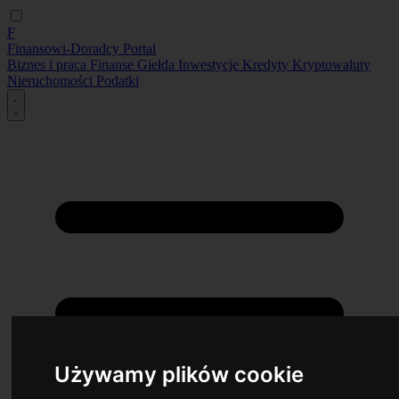
F
Finansowi-Doradcy
Portal
Biznes i praca
Finanse
Giełda
Inwestycje
Kredyty
Kryptowaluty
Nieruchomości
Podatki
Używamy plików cookie