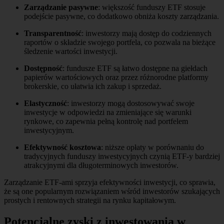
Zarządzanie pasywne
: większość funduszy ETF stosuje
podejście pasywne, co dodatkowo obniża koszty zarządzania.
Transparentność
: inwestorzy mają dostęp do codziennych
raportów o składzie swojego portfela, co pozwala na bieżące
śledzenie wartości inwestycji.
Dostępność
: fundusze ETF są łatwo dostępne na giełdach
papierów wartościowych oraz przez różnorodne platformy
brokerskie, co ułatwia ich zakup i sprzedaż.
Elastyczność
: inwestorzy mogą dostosowywać swoje
inwestycje w odpowiedzi na zmieniające się warunki
rynkowe, co zapewnia pełną kontrolę nad portfelem
inwestycyjnym.
Efektywność kosztowa
: niższe opłaty w porównaniu do
tradycyjnych funduszy inwestycyjnych czynią ETF-y bardziej
atrakcyjnymi dla długoterminowych inwestorów.
Zarządzanie ETF-ami sprzyja efektywności inwestycji, co sprawia,
że są one popularnym rozwiązaniem wśród inwestorów szukających
prostych i rentownych strategii na rynku kapitałowym.
Potencjalne zyski z inwestowania w