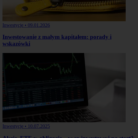
Inwestycje
•
09.01.2026
Inwestowanie z małym kapitałem: porady i
wskazówki
Inwestycje
•
10.07.2025