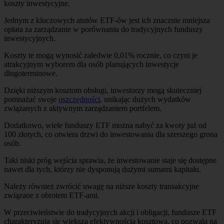
koszty inwestycyjne.
Jednym z kluczowych atutów ETF-ów jest ich znacznie mniejsza
opłata za zarządzanie w porównaniu do tradycyjnych funduszy
inwestycyjnych.
Koszty te mogą wynosić zaledwie 0,01% rocznie, co czyni je
atrakcyjnym wyborem dla osób planujących inwestycje
długoterminowe.
Dzięki niższym kosztom obsługi, inwestorzy mogą skuteczniej
pomnażać swoje
oszczędności
, unikając dużych wydatków
związanych z aktywnym zarządzaniem portfelem.
Dodatkowo, wiele funduszy ETF można nabyć za kwoty już od
100 złotych, co otwiera drzwi do inwestowania dla szerszego grona
osób.
Taki niski próg wejścia sprawia, że inwestowanie staje się dostępne
nawet dla tych, którzy nie dysponują dużymi sumami kapitału.
Należy również zwrócić uwagę na niższe koszty transakcyjne
związane z obrotem ETF-ami.
W przeciwieństwie do tradycyjnych akcji i obligacji, fundusze ETF
charakteryzują się większą efektywnością kosztową, co pozwala na