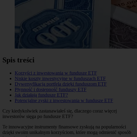
Spis treści
Korzyści z inwestowania w fundusze ETF
Niskie koszty inwestycyjne w funduszach ETF
Dywersyfikacja portfela dzięki funduszom ETF
Płynność i dostępność funduszy ETF
Jak działają fundusze ETF?
Potencjalne zyski z inwestowania w fundusze ETF
Czy kiedykolwiek zastanawiałeś się, dlaczego coraz więcej
inwestorów sięga po fundusze ETF?
Te innowacyjne instrumenty finansowe zyskują na popularności
dzięki swoim unikalnym korzyściom, które mogą odmienić sposób