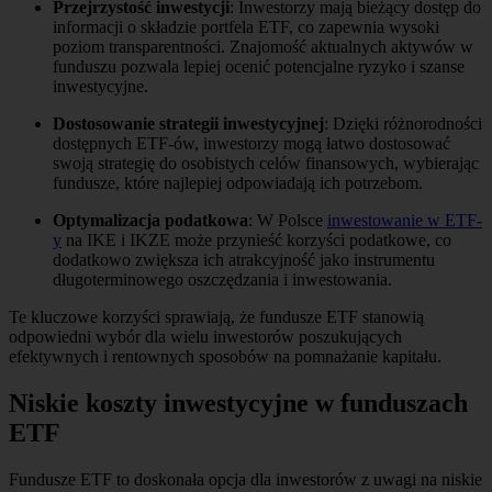
Przejrzystość inwestycji
: Inwestorzy mają bieżący dostęp do
informacji o składzie portfela ETF, co zapewnia wysoki
poziom transparentności. Znajomość aktualnych aktywów w
funduszu pozwala lepiej ocenić potencjalne ryzyko i szanse
inwestycyjne.
Dostosowanie strategii inwestycyjnej
: Dzięki różnorodności
dostępnych ETF-ów, inwestorzy mogą łatwo dostosować
swoją strategię do osobistych celów finansowych, wybierając
fundusze, które najlepiej odpowiadają ich potrzebom.
Optymalizacja podatkowa
: W Polsce
inwestowanie w ETF-
y
na IKE i IKZE może przynieść korzyści podatkowe, co
dodatkowo zwiększa ich atrakcyjność jako instrumentu
długoterminowego oszczędzania i inwestowania.
Te kluczowe korzyści sprawiają, że fundusze ETF stanowią
odpowiedni wybór dla wielu inwestorów poszukujących
efektywnych i rentownych sposobów na pomnażanie kapitału.
Niskie koszty inwestycyjne w funduszach
ETF
Fundusze ETF to doskonała opcja dla inwestorów z uwagi na niskie