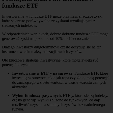
fundusze ETF
Inwestowanie w fundusze ETF może przynieść znaczące zyski,
które są często porównywalne ze zyskami wynikającymi z
śledzonych indeksów.
W odpowiednich warunkach, dobrze dobrane fundusze ETF mogą
generować zyski na poziomie od 10% do 15% rocznie.
Dlatego inwestorzy długoterminowi często decydują się na ten
instrument w celu maksymalizacji swoich zysków.
Oto kluczowe strategie inwestycyjne, które mogą zwiększyć
potencjalne zyski:
Inwestowanie w ETF-y na surowce
: Fundusze ETF, które
inwestują w surowce, takie jak ropa czy złoto, mają potencjał
do znaczącego wzrostu wartości w czasie wzrostu cen tych
aktywów.
Wybór funduszy pasywnych
: ETF-y, które śledzą indeksy,
często generują wyniki zbliżone do rynkowych, co daje
możliwość uzyskania stabilnych zysków bez nadmiernego
ryzyka.