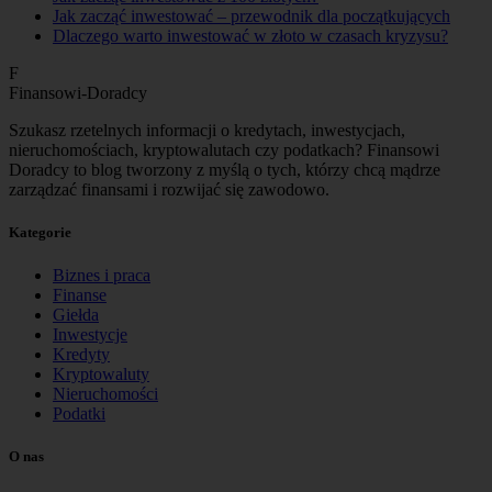
Jak zacząć inwestować – przewodnik dla początkujących
Dlaczego warto inwestować w złoto w czasach kryzysu?
F
Finansowi-Doradcy
Szukasz rzetelnych informacji o kredytach, inwestycjach,
nieruchomościach, kryptowalutach czy podatkach? Finansowi
Doradcy to blog tworzony z myślą o tych, którzy chcą mądrze
zarządzać finansami i rozwijać się zawodowo.
Kategorie
Biznes i praca
Finanse
Giełda
Inwestycje
Kredyty
Kryptowaluty
Nieruchomości
Podatki
O nas