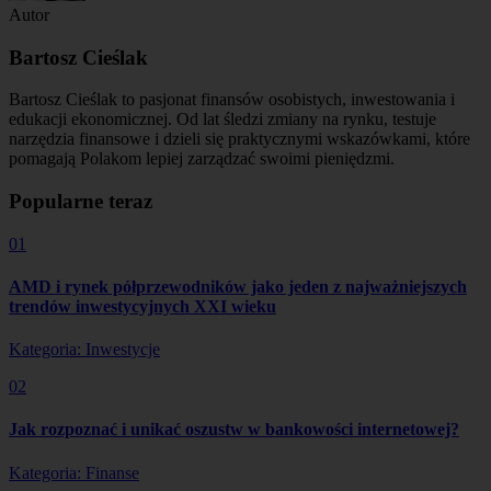
Autor
Bartosz Cieślak
Bartosz Cieślak to pasjonat finansów osobistych, inwestowania i
edukacji ekonomicznej. Od lat śledzi zmiany na rynku, testuje
narzędzia finansowe i dzieli się praktycznymi wskazówkami, które
pomagają Polakom lepiej zarządzać swoimi pieniędzmi.
Popularne teraz
01
AMD i rynek półprzewodników jako jeden z najważniejszych
trendów inwestycyjnych XXI wieku
Kategoria: Inwestycje
02
Jak rozpoznać i unikać oszustw w bankowości internetowej?
Kategoria: Finanse