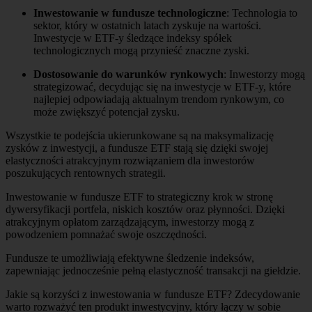
Inwestowanie w fundusze technologiczne
: Technologia to
sektor, który w ostatnich latach zyskuje na wartości.
Inwestycje w ETF-y śledzące indeksy spółek
technologicznych mogą przynieść znaczne zyski.
Dostosowanie do warunków rynkowych
: Inwestorzy mogą
strategizować, decydując się na inwestycje w ETF-y, które
najlepiej odpowiadają aktualnym trendom rynkowym, co
może zwiększyć potencjał zysku.
Wszystkie te podejścia ukierunkowane są na maksymalizację
zysków z inwestycji, a fundusze ETF stają się dzięki swojej
elastyczności atrakcyjnym rozwiązaniem dla inwestorów
poszukujących rentownych strategii.
Inwestowanie w fundusze ETF to strategiczny krok w stronę
dywersyfikacji portfela, niskich kosztów oraz płynności. Dzięki
atrakcyjnym opłatom zarządzającym, inwestorzy mogą z
powodzeniem pomnażać swoje oszczędności.
Fundusze te umożliwiają efektywne śledzenie indeksów,
zapewniając jednocześnie pełną elastyczność transakcji na giełdzie.
Jakie są korzyści z inwestowania w fundusze ETF? Zdecydowanie
warto rozważyć ten produkt inwestycyjny, który łączy w sobie