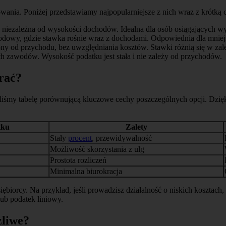
ania. Poniżej przedstawiamy najpopularniejsze z nich wraz z krótką c
niezależna od wysokości dochodów. Idealna dla osób osiągających w
dowy, gdzie stawka rośnie wraz z dochodami. Odpowiednia dla mniej
ony od przychodu, bez uwzględniania kosztów. Stawki różnią się w zal
h zawodów. Wysokość podatku jest stała i nie zależy od przychodów.
rać?
śmy tabelę porównującą kluczowe cechy poszczególnych opcji. Dzięki
tku
Zalety
Stały
procent
, przewidywalność
Możliwość skorzystania z ulg
Prostota rozliczeń
Minimalna biurokracja
biorcy. Na przykład, jeśli prowadzisz działalność o niskich kosztach, 
ub podatek liniowy.
żliwe?