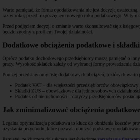
Warto pamiętać, że forma opodatkowania nie jest decyzją ostateczną
raz w roku, przed rozpoczęciem nowego roku podatkowego. W tym c
Przed podjęciem decyzji o zmianie warto skonsultować się z księgo
będzie zgodny z profilem Twojej działalności.
Dodatkowe obciążenia podatkowe i składki
Oprócz podatku dochodowego przedsiębiorcy muszą pamiętać o innyc
pracy. Wysokość składek zależy od wybranej formy prowadzenia dzia
Poniżej przedstawiamy listę dodatkowych obciążeń, o których warto 
Podatek VAT – dla większości przedsiębiorców obowiązkowy po
Składki ZUS – obowiązkowe dla jednoosobowych działalności 
Podatek od nieruchomości – dotyczy przedsiębiorców posiadaj
Jak zminimalizować obciążenia podatkow
Legalna optymalizacja podatkowa to klucz do obniżenia kosztów prowa
uzyskania przychodu, które pozwala obniżyć podstawę opodatkowani
Pamiętaj, że kluczem do sukcesu jest świadome
zarządzanie finansam