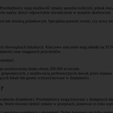
. Przedsiębiorcy mają możliwość zmiany sposobu rozliczeń, jednak mus
elu należy złożyć odpowiednie oświadczenie w urzędzie skarbowym.
wym lub doradcą podatkowym. Specjalista pomoże ocenić, czy nowy mod
h obowiązkach fiskalnych. Kluczowe znaczenie mają składki na ZUS, 
łalności oraz osiąganych przychodów.
pamiętać:
 przekroczeniu limitu obrotu 200 000 zł rocznie.
gospodarczych, z możliwością preferencyjnych stawek przez первые 2
ących lokale lub grunty wykorzystywane w działalności.
e?
dzenia działalności. Przedsiębiorcy mogą korzystać z dostępnych ulg, 
a. Warto również śledzić zmiany w przepisach, ponieważ co roku wpr
i
i regularna współpraca z ekspertami. Dobry księgowy nie tylko pom