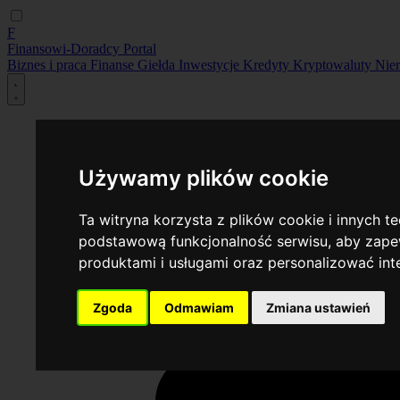
F
Finansowi-Doradcy
Portal
Biznes i praca
Finanse
Giełda
Inwestycje
Kredyty
Kryptowaluty
Nie
Używamy plików cookie
Ta witryna korzysta z plików cookie i innych t
podstawową funkcjonalność serwisu
,
aby zapew
produktami i usługami oraz personalizować in
Zgoda
Odmawiam
Zmiana ustawień