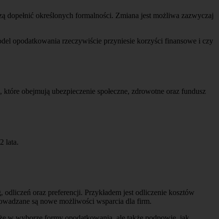
zą dopełnić określonych formalności. Zmiana jest możliwa zazwyczaj
el opodatkowania rzeczywiście przyniesie korzyści finansowe i czy
które obejmują ubezpieczenie społeczne, zdrowotne oraz fundusz
 lata.
odliczeń oraz preferencji. Przykładem jest odliczenie kosztów
owadzane są nowe możliwości wsparcia dla firm.
oże w wyborze formy opodatkowania, ale także podpowie, jak