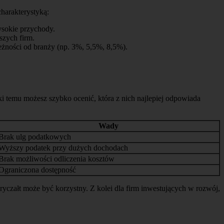
harakterystyką:
ysokie przychody.
szych firm.
eżności od branży (np. 3%, 5,5%, 8,5%).
 temu możesz szybko ocenić, która z nich najlepiej odpowiada
Wady
Brak ulg podatkowych
Wyższy podatek przy dużych dochodach
Brak możliwości odliczenia kosztów
Ograniczona dostępność
ryczałt może być korzystny. Z kolei dla firm inwestujących w rozwój,