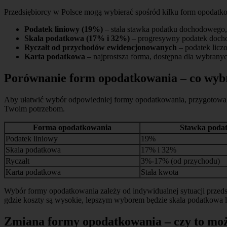
Przedsiębiorcy w Polsce mogą wybierać spośród kilku form opodatkow
Podatek liniowy (19%)
– stała stawka podatku dochodowego, 
Skala podatkowa (17% i 32%)
– progresywny podatek docho
Ryczałt od przychodów ewidencjonowanych
– podatek licz
Karta podatkowa
– najprostsza forma, dostępna dla wybranyc
Porównanie form opodatkowania – co wyb
Aby ułatwić wybór odpowiedniej formy opodatkowania, przygotowali
Twoim potrzebom.
Forma opodatkowania
Stawka poda
Podatek liniowy
19%
Skala podatkowa
17% i 32%
Ryczałt
3%-17% (od przychodu)
Karta podatkowa
Stała kwota
Wybór formy opodatkowania zależy od indywidualnej sytuacji przedsię
gdzie koszty są wysokie, lepszym wyborem będzie skala podatkowa l
Zmiana formy opodatkowania – czy to mo