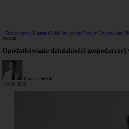
×
Biznes i praca
Finanse
Giełda
Inwestycje
Kredyty
Kryptowaluty
N
Podatki
Opodatkowanie działalności gospodarczej 
Bartosz Cieślak
•
01.06.2025