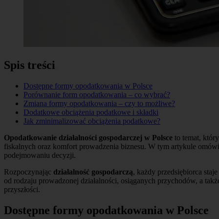
Spis treści
Dostępne formy opodatkowania w Polsce
Porównanie form opodatkowania – co wybrać?
Zmiana formy opodatkowania – czy to możliwe?
Dodatkowe obciążenia podatkowe i składki
Jak zminimalizować obciążenia podatkowe?
Opodatkowanie działalności gospodarczej w Polsce
to temat, któ
fiskalnych oraz komfort prowadzenia biznesu. W tym artykule omów
podejmowaniu decyzji.
Rozpoczynając
działalność gospodarczą
, każdy przedsiębiorca sta
od rodzaju prowadzonej działalności, osiąganych przychodów, a tak
przyszłości.
Dostępne formy opodatkowania w Polsce