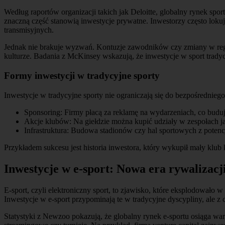
Według raportów organizacji takich jak Deloitte, globalny rynek spo
znaczną część stanowią inwestycje prywatne. Inwestorzy często lokują
transmisyjnych.
Jednak nie brakuje wyzwań. Kontuzje zawodników czy zmiany w regul
kulturze. Badania z McKinsey wskazują, że inwestycje w sport trad
Formy inwestycji w tradycyjne sporty
Inwestycje w tradycyjne sporty nie ograniczają się do bezpośrednie
Sponsoring: Firmy płacą za reklamę na wydarzeniach, co budu
Akcje klubów: Na giełdzie można kupić udziały w zespołach j
Infrastruktura: Budowa stadionów czy hal sportowych z pote
Przykładem sukcesu jest historia inwestora, który wykupił mały klub 
Inwestycje w e-sport: Nowa era rywalizacj
E-sport, czyli elektroniczny sport, to zjawisko, które eksplodowało 
Inwestycje w e-sport przypominają te w tradycyjne dyscypliny, ale z
Statystyki z Newzoo pokazują, że globalny rynek e-sportu osiąga wa