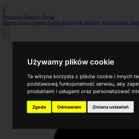
F
Finansowi-Doradcy
Portal
Biznes i praca
Finanse
Giełda
Inwestycje
Kredyty
Kryptowaluty
Nie
Używamy plików cookie
Ta witryna korzysta z plików cookie i innych t
podstawową funkcjonalność serwisu
,
aby zapew
produktami i usługami oraz personalizować in
Zgoda
Odmawiam
Zmiana ustawień