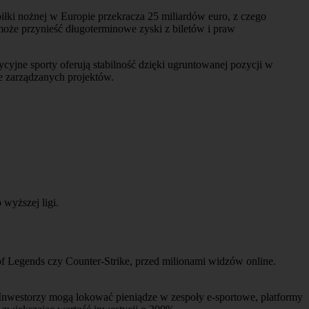
piłki nożnej w Europie przekracza 25 miliardów euro, z czego
 może przynieść długoterminowe zyski z biletów i praw
jne sporty oferują stabilność dzięki ugruntowanej pozycji w
e zarządzanych projektów.
 wyższej ligi.
e of Legends czy Counter-Strike, przed milionami widzów online.
. Inwestorzy mogą lokować pieniądze w zespoły e-sportowe, platformy