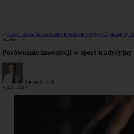
×
Biznes i praca
Finanse
Giełda
Inwestycje
Kredyty
Kryptowaluty
N
Inwestycje
Porównanie inwestycji w sport tradycyjny i
Bartosz Cieślak
•
26.11.2025