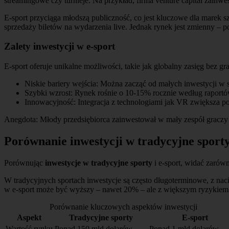
streamingowe czy turnieje. Na przykład, firma venture capital zain
E-sport przyciąga młodszą publiczność, co jest kluczowe dla marek 
sprzedaży biletów na wydarzenia live. Jednak rynek jest zmienny – 
Zalety inwestycji w e-sport
E-sport oferuje unikalne możliwości, takie jak globalny zasięg bez gr
Niskie bariery wejścia: Można zacząć od małych inwestycji w s
Szybki wzrost: Rynek rośnie o 10-15% rocznie według raportó
Innowacyjność: Integracja z technologiami jak VR zwiększa po
Anegdota: Młody przedsiębiorca zainwestował w mały zespół graczy on
Porównanie inwestycji w tradycyjne sporty 
Porównując
inwestycje w tradycyjne sporty
i e-sport, widać zarówn
W tradycyjnych sportach inwestycje są często długoterminowe, z nac
w e-sport może być wyższy – nawet 20% – ale z większym ryzykie
Porównanie kluczowych aspektów inwestycji
Aspekt
Tradycyjne sporty
E-sport
Wartość rynku
Ponad 150 mld dolarów
Ponad 1 mld dolarów