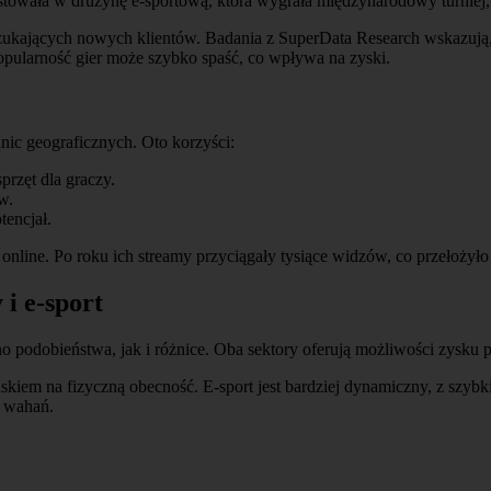
westowała w drużynę e-sportową, która wygrała międzynarodowy turniej
szukających nowych klientów. Badania z SuperData Research wskazują,
popularność gier może szybko spaść, co wpływa na zyski.
anic geograficznych. Oto korzyści:
przęt dla graczy.
w.
tencjał.
line. Po roku ich streamy przyciągały tysiące widzów, co przełożyło 
i e-sport
o podobieństwa, jak i różnice. Oba sektory oferują możliwości zysku pr
iskiem na fizyczną obecność. E-sport jest bardziej dynamiczny, z sz
m wahań.