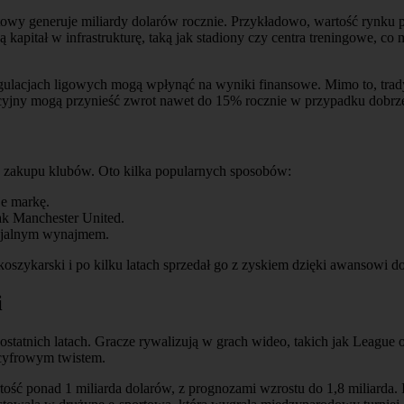
rtowy generuje miliardy dolarów rocznie. Przykładowo, wartość rynku 
 kapitał w infrastrukturę, taką jak stadiony czy centra treningowe, co
acjach ligowych mogą wpłynąć na wyniki finansowe. Mimo to, tradycy
ycyjny mogą przynieść zwrot nawet do 15% rocznie w przypadku dobrz
go zakupu klubów. Oto kilka popularnych sposobów:
je markę.
ak Manchester United.
ncjalnym wynajmem.
koszykarski i po kilku latach sprzedał go z zyskiem dzięki awansowi do
i
w ostatnich latach. Gracze rywalizują w grach wideo, takich jak Leagu
 cyfrowym twistem.
rtość ponad 1 miliarda dolarów, z prognozami wzrostu do 1,8 miliarda