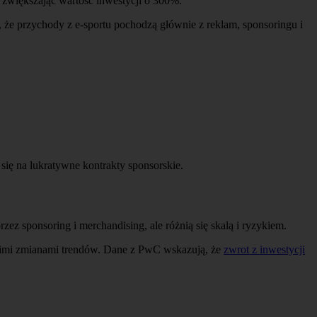
, zwiększając wartość inwestycji o 300%.
 że przychody z e-sportu pochodzą głównie z reklam, sponsoringu i
się na lukratywne kontrakty sponsorskie.
zez sponsoring i merchandising, ale różnią się skalą i ryzykiem.
ybkimi zmianami trendów. Dane z PwC wskazują, że
zwrot z inwestycji