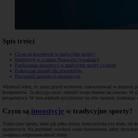
Spis treści
Czym są inwestycje w tradycyjne sporty?
Inwestycje w e-sport: Nowa era rywalizacji
Porównanie inwestycji w tradycyjne sporty i e-sport
Praktyczne porady dla inwestorów
Przyszłość inwestycji sportowych
Wyobraź sobie, że stoisz przed wyborem: zainwestować w drużynę pił
komputerów. Ta decyzja może zmienić twoje finanse na zawsze. W d
perspektywy. W tym artykule przyjrzymy się obu opcjom, analizując i
Czym są
inwestycje
w tradycyjne sporty?
Tradycyjne sporty, takie jak piłka nożna, koszykówka czy tenis, od
sportowych. Na przykład, wyobraź sobie biznesmena, który decyduje 
zwiększa rozpoznawalność firmy.