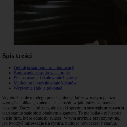
Spis treści
Definicja startupu i rola innowacji
Budowanie zespołu w startupie
Finansowanie i skalowanie biznesu
Marketing i pozyskiwanie klientów
Wyzwania i jak je pokonać
Wyobraź sobie młodego przedsiębiorcę, który w małym garażu
wymyśla aplikację zmieniającą sposób, w jaki ludzie zamawiają
jedzenie. Zaczyna od zera, ale dzięki sprytnym
strategiom rozwoju
jego startup staje się globalnym gigantem. To nie bajka - to historia
wielu firm, które odniosły sukces. W tym artykule przyjrzymy się,
jak tworzyć
innowacje na rynku
, budując nowoczesny startup.