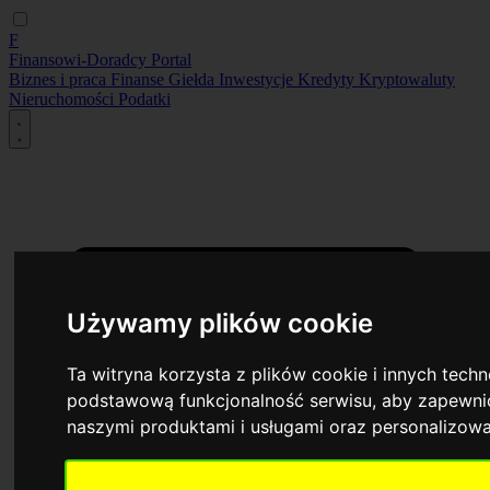
F
Finansowi-Doradcy
Portal
Biznes i praca
Finanse
Giełda
Inwestycje
Kredyty
Kryptowaluty
Nieruchomości
Podatki
Używamy plików cookie
Ta witryna korzysta z plików cookie i innych tech
podstawową funkcjonalność serwisu
,
aby zapewnić
naszymi produktami i usługami oraz personalizow