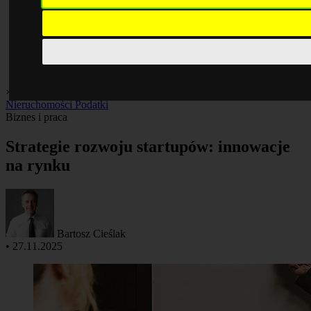
×
Biznes i praca
Finanse
Giełda
Inwestycje
Kredyty
Kryptowaluty
Nieruchomości
Podatki
Biznes i praca
Strategie rozwoju startupów: innowacje
na rynku
Bartosz Cieślak
•
27.11.2025