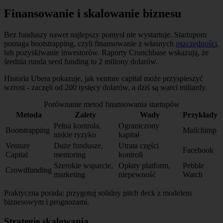
Finansowanie i skalowanie biznesu
Bez funduszy nawet najlepszy pomysł nie wystartuje. Startupom
pomaga bootstrapping, czyli finansowanie z własnych
oszczędności
,
lub pozyskiwanie inwestorów. Raporty Crunchbase wskazują, że
średnia runda seed funding to 2 miliony dolarów.
Historia Ubera pokazuje, jak venture capital może przyspieszyć
wzrost - zaczęli od 200 tysięcy dolarów, a dziś są warci miliardy.
Porównanie metod finansowania startupów
Metoda
Zalety
Wady
Przykłady
Pełna kontrola,
Ograniczony
Bootstrapping
Mailchimp
niskie ryzyko
kapitał
Venture
Duże fundusze,
Utrata części
Facebook
Capital
mentoring
kontroli
Szerokie wsparcie,
Opłaty platform,
Pebble
Crowdfunding
marketing
niepewność
Watch
Praktyczna porada: przygotuj solidny pitch deck z modelem
biznesowym i prognozami.
Strategie skalowania