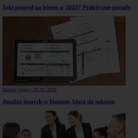
Jaki pomysł na biznes w 2025? Praktyczne porady
Biznes i praca
•
05.01.2026
Analiza danych w biznesie: klucz do sukcesu