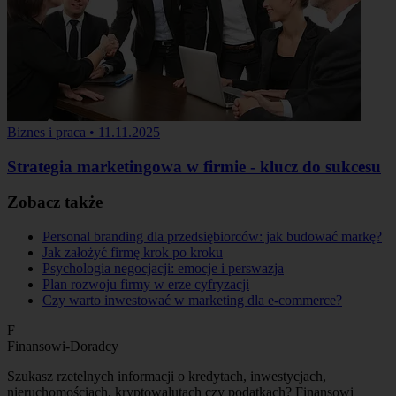
Biznes i praca
•
11.11.2025
Strategia marketingowa w firmie - klucz do sukcesu
Zobacz także
Personal branding dla przedsiębiorców: jak budować markę?
Jak założyć firmę krok po kroku
Psychologia negocjacji: emocje i perswazja
Plan rozwoju firmy w erze cyfryzacji
Czy warto inwestować w marketing dla e-commerce?
F
Finansowi-Doradcy
Szukasz rzetelnych informacji o kredytach, inwestycjach,
nieruchomościach, kryptowalutach czy podatkach? Finansowi