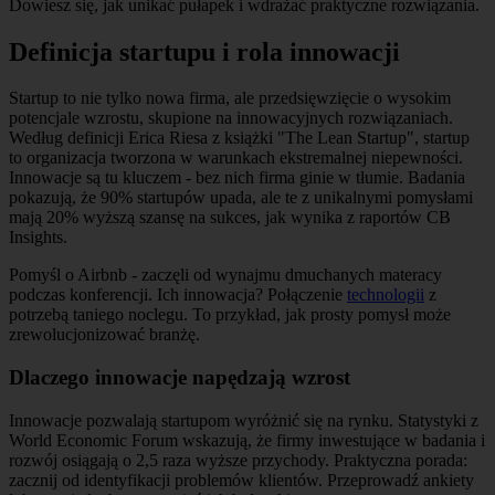
Dowiesz się, jak unikać pułapek i wdrażać praktyczne rozwiązania.
Definicja startupu i rola innowacji
Startup to nie tylko nowa firma, ale przedsięwzięcie o wysokim
potencjale wzrostu, skupione na innowacyjnych rozwiązaniach.
Według definicji Erica Riesa z książki "The Lean Startup", startup
to organizacja tworzona w warunkach ekstremalnej niepewności.
Innowacje są tu kluczem - bez nich firma ginie w tłumie. Badania
pokazują, że 90% startupów upada, ale te z unikalnymi pomysłami
mają 20% wyższą szansę na sukces, jak wynika z raportów CB
Insights.
Pomyśl o Airbnb - zaczęli od wynajmu dmuchanych materacy
podczas konferencji. Ich innowacja? Połączenie
technologii
z
potrzebą taniego noclegu. To przykład, jak prosty pomysł może
zrewolucjonizować branżę.
Dlaczego innowacje napędzają wzrost
Innowacje pozwalają startupom wyróżnić się na rynku. Statystyki z
World Economic Forum wskazują, że firmy inwestujące w badania i
rozwój osiągają o 2,5 raza wyższe przychody. Praktyczna porada:
zacznij od identyfikacji problemów klientów. Przeprowadź ankiety