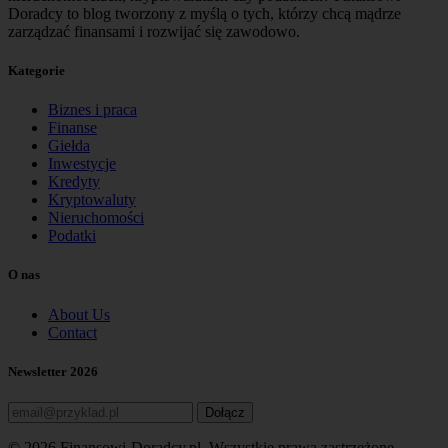
Doradcy to blog tworzony z myślą o tych, którzy chcą mądrze
zarządzać finansami i rozwijać się zawodowo.
Kategorie
Biznes i praca
Finanse
Giełda
Inwestycje
Kredyty
Kryptowaluty
Nieruchomości
Podatki
O nas
About Us
Contact
Newsletter 2026
Dołącz
© 2026 Finansowi-Doradcy.pl. Wszystkie prawa zastrzeżone.