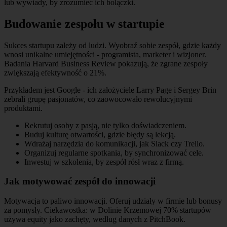
lub wywiady, by zrozumieć ich bolączki.
Budowanie zespołu w startupie
Sukces startupu zależy od ludzi. Wyobraź sobie zespół, gdzie każdy
wnosi unikalne umiejętności - programista, marketer i wizjoner.
Badania Harvard Business Review pokazują, że zgrane zespoły
zwiększają efektywność o 21%.
Przykładem jest Google - ich założyciele Larry Page i Sergey Brin
zebrali grupę pasjonatów, co zaowocowało rewolucyjnymi
produktami.
Rekrutuj osoby z pasją, nie tylko doświadczeniem.
Buduj kulturę otwartości, gdzie błędy są lekcją.
Wdrażaj narzędzia do komunikacji, jak Slack czy Trello.
Organizuj regularne spotkania, by synchronizować cele.
Inwestuj w szkolenia, by zespół rósł wraz z firmą.
Jak motywować zespół do innowacji
Motywacja to paliwo innowacji. Oferuj udziały w firmie lub bonusy
za pomysły. Ciekawostka: w Dolinie Krzemowej 70% startupów
używa equity jako zachęty, według danych z PitchBook.