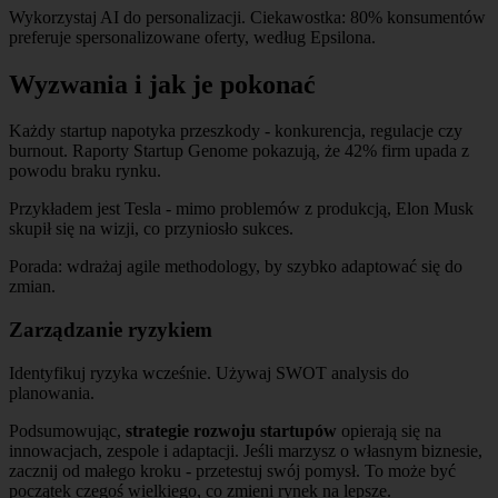
Wykorzystaj AI do personalizacji. Ciekawostka: 80% konsumentów
preferuje spersonalizowane oferty, według Epsilona.
Wyzwania i jak je pokonać
Każdy startup napotyka przeszkody - konkurencja, regulacje czy
burnout. Raporty Startup Genome pokazują, że 42% firm upada z
powodu braku rynku.
Przykładem jest Tesla - mimo problemów z produkcją, Elon Musk
skupił się na wizji, co przyniosło sukces.
Porada: wdrażaj agile methodology, by szybko adaptować się do
zmian.
Zarządzanie ryzykiem
Identyfikuj ryzyka wcześnie. Używaj SWOT analysis do
planowania.
Podsumowując,
strategie rozwoju startupów
opierają się na
innowacjach, zespole i adaptacji. Jeśli marzysz o własnym biznesie,
zacznij od małego kroku - przetestuj swój pomysł. To może być
początek czegoś wielkiego, co zmieni rynek na lepsze.