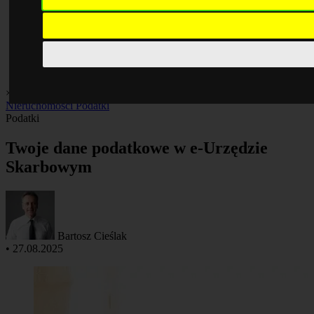
×
Biznes i praca
Finanse
Giełda
Inwestycje
Kredyty
Kryptowaluty
Nieruchomości
Podatki
Podatki
Twoje dane podatkowe w e-Urzędzie
Skarbowym
Bartosz Cieślak
•
27.08.2025