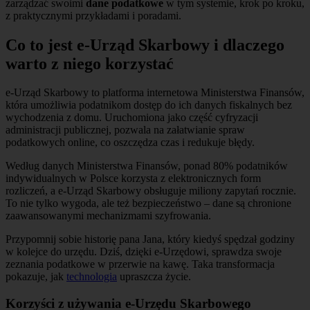
zarządzać swoimi
dane podatkowe
w tym systemie, krok po kroku,
z praktycznymi przykładami i poradami.
Co to jest e-Urząd Skarbowy i dlaczego
warto z niego korzystać
e-Urząd Skarbowy to platforma internetowa Ministerstwa Finansów,
która umożliwia podatnikom dostęp do ich danych fiskalnych bez
wychodzenia z domu. Uruchomiona jako część cyfryzacji
administracji publicznej, pozwala na załatwianie spraw
podatkowych online, co oszczędza czas i redukuje błędy.
Według danych Ministerstwa Finansów, ponad 80% podatników
indywidualnych w Polsce korzysta z elektronicznych form
rozliczeń, a e-Urząd Skarbowy obsługuje miliony zapytań rocznie.
To nie tylko wygoda, ale też bezpieczeństwo – dane są chronione
zaawansowanymi mechanizmami szyfrowania.
Przypomnij sobie historię pana Jana, który kiedyś spędzał godziny
w kolejce do urzędu. Dziś, dzięki e-Urzędowi, sprawdza swoje
zeznania podatkowe w przerwie na kawę. Taka transformacja
pokazuje, jak
technologia
upraszcza życie.
Korzyści z używania e-Urzędu Skarbowego