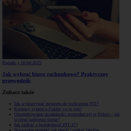
Podatki
•
18.08.2025
Jak wybrać biuro rachunkowe? Praktyczny
przewodnik
Zobacz także
Jak wykorzystać program do rozliczenia PIT?
Krajowy system e-Faktur: co to jest?
Opodatkowanie działalności gospodarczej w Polsce – jak
wybrać najlepszą formę?
Jak zadbać o bezbłędność PIT-37?
Norweskie podatki: jak płacić i unikać błędów