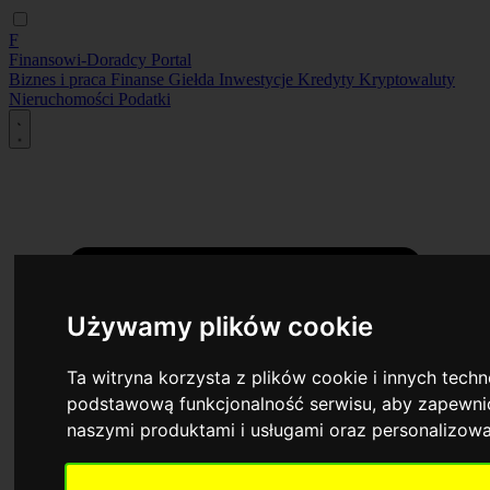
F
Finansowi-Doradcy
Portal
Biznes i praca
Finanse
Giełda
Inwestycje
Kredyty
Kryptowaluty
Nieruchomości
Podatki
Używamy plików cookie
Ta witryna korzysta z plików cookie i innych tech
podstawową funkcjonalność serwisu
,
aby zapewnić
naszymi produktami i usługami oraz personalizow