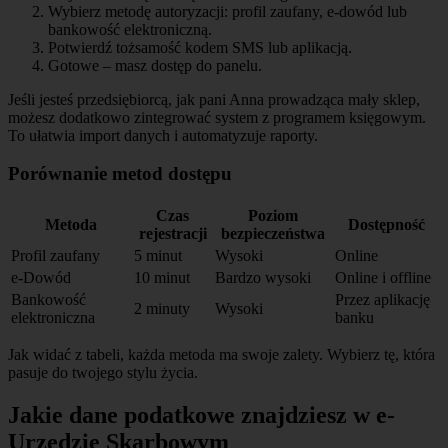
Wybierz metodę autoryzacji: profil zaufany, e-dowód lub
bankowość elektroniczną.
Potwierdź tożsamość kodem SMS lub aplikacją.
Gotowe – masz dostęp do panelu.
Jeśli jesteś przedsiębiorcą, jak pani Anna prowadząca mały sklep,
możesz dodatkowo zintegrować system z programem księgowym.
To ułatwia import danych i automatyzuje raporty.
Porównanie metod dostępu
Czas
Poziom
Metoda
Dostępność
rejestracji
bezpieczeństwa
Profil zaufany
5 minut
Wysoki
Online
e-Dowód
10 minut
Bardzo wysoki
Online i offline
Bankowość
Przez aplikację
2 minuty
Wysoki
elektroniczna
banku
Jak widać z tabeli, każda metoda ma swoje zalety. Wybierz tę, która
pasuje do twojego stylu życia.
Jakie dane podatkowe znajdziesz w e-
Urzędzie Skarbowym