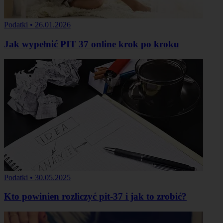
Podatki
•
26.01.2026
Jak wypełnić PIT 37 online krok po kroku
Podatki
•
30.05.2025
Kto powinien rozliczyć pit-37 i jak to zrobić?