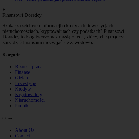
F
Finansowi-Doradcy
Szukasz rzetelnych informacji o kredytach, inwestycjach,
nieruchomościach, kryptowalutach czy podatkach? Finansowi
Doradcy to blog tworzony z myślą o tych, którzy chcą mądrze
zarządzać finansami i rozwijać się zawodowo.
Kategorie
Biznes i praca
Finanse
Giełda
Inwestycje
Kredyty
Kryptowaluty
Nieruchomości
Podatki
O nas
About Us
Contact