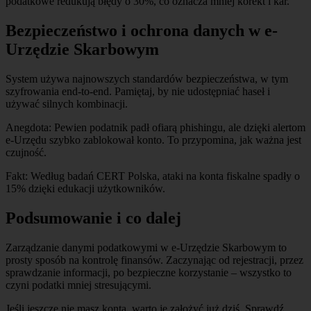
podatkowe redukują błędy o 30%, co oznacza mniej korekt i kar.
Bezpieczeństwo i ochrona danych w e-
Urzędzie Skarbowym
System używa najnowszych standardów bezpieczeństwa, w tym
szyfrowania end-to-end. Pamiętaj, by nie udostępniać haseł i
używać silnych kombinacji.
Anegdota: Pewien podatnik padł ofiarą phishingu, ale dzięki alertom
e-Urzędu szybko zablokował konto. To przypomina, jak ważna jest
czujność.
Fakt: Według badań CERT Polska, ataki na konta fiskalne spadły o
15% dzięki edukacji użytkowników.
Podsumowanie i co dalej
Zarządzanie danymi podatkowymi w e-Urzędzie Skarbowym to
prosty sposób na kontrolę finansów. Zaczynając od rejestracji, przez
sprawdzanie informacji, po bezpieczne korzystanie – wszystko to
czyni podatki mniej stresującymi.
Jeśli jeszcze nie masz konta, warto je założyć już dziś. Sprawdź