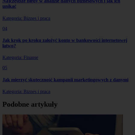
Najczęstsze błędy w analizie danych biznesowych i jak ich
unikać
Kategoria: Biznes i praca
04
Jak krok po kroku założyć konto w bankowości internetowej
łatwo?
Kategoria: Finanse
05
Jak mierzyć skuteczność kampanii marketingowych z danymi
Kategoria: Biznes i praca
Podobne artykuły