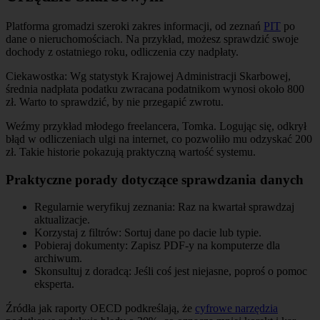
Platforma gromadzi szeroki zakres informacji, od zeznań
PIT
po
dane o nieruchomościach. Na przykład, możesz sprawdzić swoje
dochody z ostatniego roku, odliczenia czy nadpłaty.
Ciekawostka: Wg statystyk Krajowej Administracji Skarbowej,
średnia nadpłata podatku zwracana podatnikom wynosi około 800
zł. Warto to sprawdzić, by nie przegapić zwrotu.
Weźmy przykład młodego freelancera, Tomka. Logując się, odkrył
błąd w odliczeniach ulgi na internet, co pozwoliło mu odzyskać 200
zł. Takie historie pokazują praktyczną wartość systemu.
Praktyczne porady dotyczące sprawdzania danych
Regularnie weryfikuj zeznania: Raz na kwartał sprawdzaj
aktualizacje.
Korzystaj z filtrów: Sortuj dane po dacie lub typie.
Pobieraj dokumenty: Zapisz PDF-y na komputerze dla
archiwum.
Skonsultuj z doradcą: Jeśli coś jest niejasne, poproś o pomoc
eksperta.
Źródła jak raporty OECD podkreślają, że
cyfrowe narzędzia