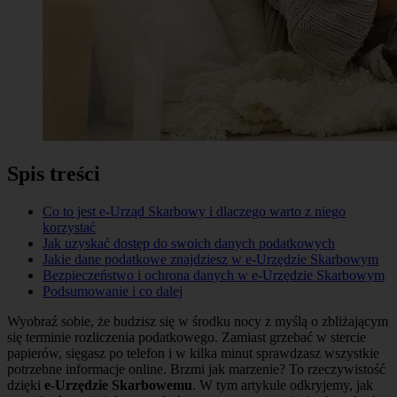
Spis treści
Co to jest e-Urząd Skarbowy i dlaczego warto z niego
korzystać
Jak uzyskać dostęp do swoich danych podatkowych
Jakie dane podatkowe znajdziesz w e-Urzędzie Skarbowym
Bezpieczeństwo i ochrona danych w e-Urzędzie Skarbowym
Podsumowanie i co dalej
Wyobraź sobie, że budzisz się w środku nocy z myślą o zbliżającym
się terminie rozliczenia podatkowego. Zamiast grzebać w stercie
papierów, sięgasz po telefon i w kilka minut sprawdzasz wszystkie
potrzebne informacje online. Brzmi jak marzenie? To rzeczywistość
dzięki
e-Urzędzie Skarbowemu
. W tym artykule odkryjemy, jak