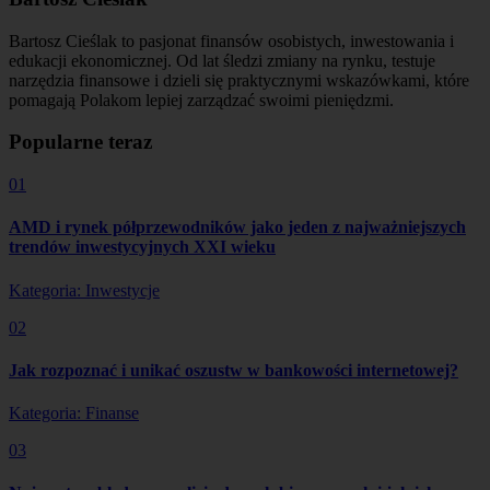
Bartosz Cieślak to pasjonat finansów osobistych, inwestowania i
edukacji ekonomicznej. Od lat śledzi zmiany na rynku, testuje
narzędzia finansowe i dzieli się praktycznymi wskazówkami, które
pomagają Polakom lepiej zarządzać swoimi pieniędzmi.
Popularne teraz
01
AMD i rynek półprzewodników jako jeden z najważniejszych
trendów inwestycyjnych XXI wieku
Kategoria: Inwestycje
02
Jak rozpoznać i unikać oszustw w bankowości internetowej?
Kategoria: Finanse
03