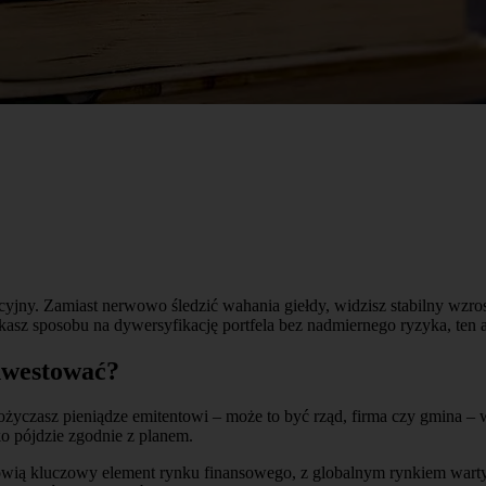
yjny. Zamiast nerwowo śledzić wahania giełdy, widzisz stabilny wzrost 
zukasz sposobu na dywersyfikację portfela bez nadmiernego ryzyka, ten 
inwestować?
 pożyczasz pieniądze emitentowi – może to być rząd, firma czy gmina – 
ko pójdzie zgodnie z planem.
wią kluczowy element rynku finansowego, z globalnym rynkiem warty