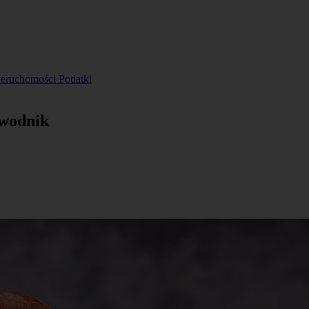
ieruchomości
Podatki
ewodnik