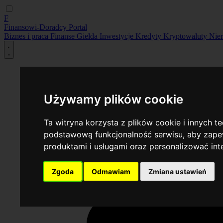
F
Finansowi-Doradcy
Portal
Biznes i praca
Finanse
Giełda
Inwestycje
Kredyty
Kryptowaluty
Nie
Używamy plików cookie
Ta witryna korzysta z plików cookie i innych t
podstawową funkcjonalność serwisu
,
aby zapew
produktami i usługami oraz personalizować in
Zgoda
Odmawiam
Zmiana ustawień