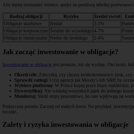
Aby lepiej zrozumieć różnice, spójrz na poniższą tabelkę porównawc
Rodzaj obligacji
Ryzyko
Średni zwrot
Emit
Obligacje skarbowe
Niskie
3-5%
Państ
Obligacje korporacyjne
Średnie do wysokiego
4-7%
Firmy
Obligacje municypalne
Niskie do średniego
2-4%
Samor
Jak zacząć inwestowanie w obligacje?
Inwestowanie w obligacje
jest prostsze, niż się wydaje. Oto kroki, k
Określ cele
: Zdecyduj, czy chcesz krótkoterminowy zysk, czy 
Sprawdź ratingi
: Użyj agencji jak Moody's lub S&P, by oceni
Wybierz platformę
: W Polsce kupuj przez biuro maklerskie, 
Dywersyfikuj
: Nie wkładaj wszystkich jajek do jednego koszyk
Monitoruj
: Śledź stopy procentowe, bo one wpływają na warto
Praktyczna porada: Zacznij od małych kwot. Na przykład, inwestycja
rocznie.
Zalety i ryzyka inwestowania w obligacje