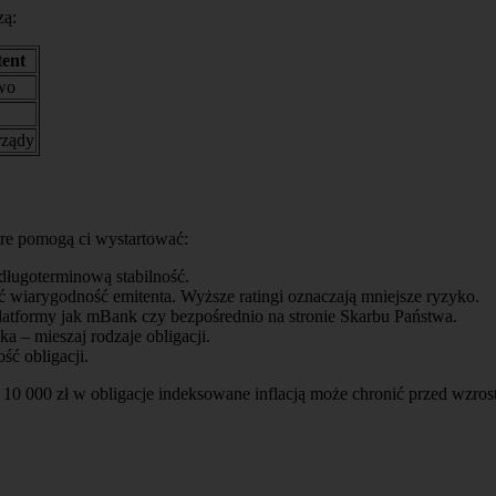
zą:
ent
wo
ządy
tóre pomogą ci wystartować:
długoterminową stabilność.
ć wiarygodność emitenta. Wyższe ratingi oznaczają mniejsze ryzyko.
platformy jak mBank czy bezpośrednio na stronie Skarbu Państwa.
a – mieszaj rodzaje obligacji.
ść obligacji.
 10 000 zł w obligacje indeksowane inflacją może chronić przed wzros