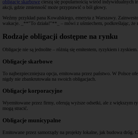
obligacje skarbowe
cieszą się popularnością wśród indywidualnych i
akcji, gdzie zmienność może przyprawić o ból głowy.
Weźmy przykład pana Kowalskiego, emeryta z Warszawy. Zainwestował 
wakacje. _**"To działa!"**_ – mówi z uśmiechem, podkreślając, że ni
Rodzaje obligacji dostępne na rynku
Obligacje nie są jednolite – różnią się emitentem, ryzykiem i zyskie
Obligacje skarbowe
To najbezpieczniejsza opcja, emitowana przez państwo. W Polsce ofer
nigdy nie zbankrutowała na swoich obligacjach.
Obligacje korporacyjne
Wyemitowane przez firmy, oferują wyższe odsetki, ale z większym ry
mogą stracić.
Obligacje municypalne
Emitowane przez samorządy na projekty lokalne, jak budowa dróg. C