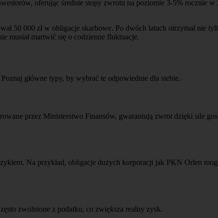
nwestorów, oferując średnie stopy zwrotu na poziomie 3-5% rocznie w
50 000 zł w obligacje skarbowe. Po dwóch latach otrzymał nie tylko 
e musiał martwić się o codzienne fluktuacje.
m. Poznaj główne typy, by wybrać te odpowiednie dla siebie.
owane przez Ministerstwo Finansów, gwarantują zwrot dzięki sile gosp
zykiem. Na przykład, obligacje dużych korporacji jak PKN Orlen mogą 
zęsto zwolnione z podatku, co zwiększa realny zysk.