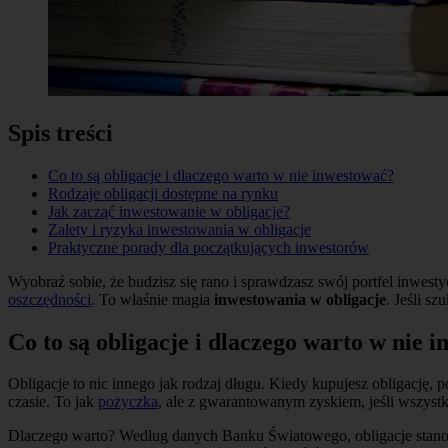
Spis treści
Co to są obligacje i dlaczego warto w nie inwestować?
Rodzaje obligacji dostępne na rynku
Jak zacząć inwestowanie w obligacje?
Zalety i ryzyka inwestowania w obligacje
Praktyczne porady dla początkujących inwestorów
Wyobraź sobie, że budzisz się rano i sprawdzasz swój portfel inwestyc
oszczędności
. To właśnie magia
inwestowania w obligacje
. Jeśli s
Co to są obligacje i dlaczego warto w nie 
Obligacje to nic innego jak rodzaj długu. Kiedy kupujesz obligację,
czasie. To jak
pożyczka
, ale z gwarantowanym zyskiem, jeśli wszyst
Dlaczego warto? Według danych Banku Światowego, obligacje stano