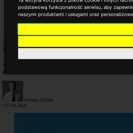
Ta witryna korzysta z plików cookie i innych tech
podstawową funkcjonalność serwisu
,
aby zapewnić
naszymi produktami i usługami oraz personalizow
×
Biznes i praca
Finanse
Giełda
Inwestycje
Kredyty
Kryptowaluty
Nieruchomości
Podatki
Nieruchomości
Jak zabezpieczyć dom w budowie przed
zimą efektywnie
Bartosz Cieślak
•
07.04.2026