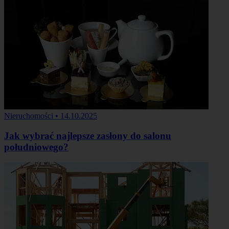
Nieruchomości
•
14.10.2025
Jak wybrać najlepsze zasłony do salonu
południowego?