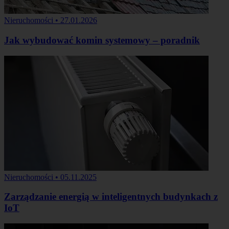
Nieruchomości
•
27.01.2026
Jak wybudować komin systemowy – poradnik
Nieruchomości
•
05.11.2025
Zarządzanie energią w inteligentnych budynkach z
IoT