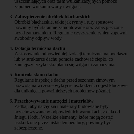
uszczelniających oraz taśm wulkanizacyjnych pomoże
zapobiec wnikaniu wody i wilgoci.
Zabezpieczenie obróbek blacharskich
Obróbki blacharskie, takie jak rynny i rury spustowe,
powinny być starannie zamontowane oraz zabezpieczone
przed zamarzaniem. Regularne czyszczenie rynien zapewni
swobodny odpływ wody.
Izolacja termiczna dachu
Zastosowanie odpowiedniej izolacji termicznej na poddaszu
lub w strukturze dachu pomoże zachować ciepło, co
zmniejszy ryzyko skraplania się wilgoci i zamarzania.
Kontrola stanu dachu
Regularne inspekcje dachu przed sezonem zimowym
pozwolą na wczesne wykrycie uszkodzeń, co jest kluczowe
dla uniknięcia poważniejszych problemów później.
Przechowywanie narzędzi i materiałów
Zadbaj, aby narzędzia i materiały budowlane były
przechowywane w odpowiednich warunkach, z dala od
śniegu i lodu. Wszelkie elementy, które mogą zostać
uszkodzone przez niskie temperatury, powinny być
zabezpieczone.