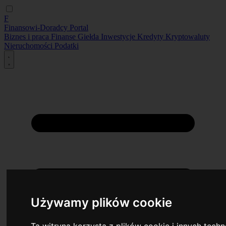
F
Finansowi-Doradcy
Portal
Biznes i praca
Finanse
Giełda
Inwestycje
Kredyty
Kryptowaluty
Nieruchomości
Podatki
Używamy plików cookie