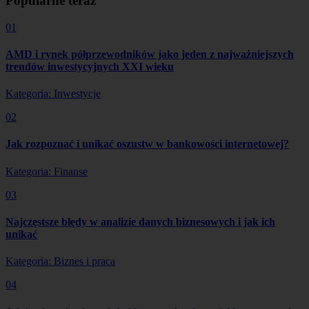
Popularne teraz
01
AMD i rynek półprzewodników jako jeden z najważniejszych
trendów inwestycyjnych XXI wieku
Kategoria: Inwestycje
02
Jak rozpoznać i unikać oszustw w bankowości internetowej?
Kategoria: Finanse
03
Najczęstsze błędy w analizie danych biznesowych i jak ich
unikać
Kategoria: Biznes i praca
04