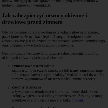
budowlane będą działać sprawnie i nie ulegną uszkodzeniom w
trudnych zimowych warunkach.
Jak zabezpieczyć otwory okienne i
drzwiowe przed zimnem
Otwory okienne i drzwiowe stanowią jedne z głównych miejsc,
przez które może uciekać ciepło. Dlatego ich odpowiednie
zabezpieczenie jest kluczowe do zachowania komfortu termicznego
oraz uniknięcia wysokich kosztów ogrzewania.
Oto praktyczne wskazówki dotyczące zabezpieczenia otworów
okiennych i drzwiowych przed zimnem:
Tymczasowe uszczelnienia
Zainwestuj w uszczelki piankowe lub taśmy samoprzylepne,
które można łatwo i szybko założyć wokół okien i drzwi. To
pomoże wyeliminować nieszczelności i zimne przeciągi.
Zasłony termiczne
Używaj zasłon termicznych lub kurtyn, które dodatkowo
izolują wnętrza przed zimnym powietrzem. Zasłony te mogą
zredukować straty ciepła nawet o kilka
procent
.