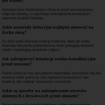
jest ważne?
Zabezpieczenie fundamentów chroni je przed przemarzaniem,
wilgocią i pleśnią, co zapobiega uszkodzeniom konstrukcji i
zapewnia trwałość budynku.
Jakie materiały izolacyjne najlepiej stosować na
dachu zimą?
Na dach warto stosować izolacje termiczne, takie jak wełna
mineralna lub pianka poliuretanowa, które pomagają utrzymać
ciepło i zapobiegają skraplaniu wilgoci.
Jak zabezpieczyć instalacje wodno-kanalizacyjne
przed mrozem?
Należy izolować rury specjalnymi materiałami, uszczelniać złączki,
stosować kable grzewcze oraz regularnie kontrolować stan
instalacji, aby uniknąć zamarzania i uszkodzeń.
Jakie są sposoby na zabezpieczenie otworów
okiennych i drzwiowych przed zimnem?
Można stosować uszczelki piankowe, taśmy samoprzylepne,