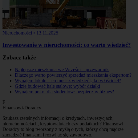
Nieruchomości
•
13.11.2025
Inwestowanie w nieruchomości: co warto wiedzieć?
Zobacz także
Najlepsze mieszkania we Wrześni – przewodnik
Dlaczego warto powierzyć sprzedaż mieszkania ekspertom?
Wynajem lokalu – co musisz wiedzieć jako właściciel?
Gdzie budować hale stalowe: wybór działki
Wynajem pokoi dla studentów: bezpieczny biznes?
F
Finansowi-Doradcy
Szukasz rzetelnych informacji o kredytach, inwestycjach,
nieruchomościach, kryptowalutach czy podatkach? Finansowi
Doradcy to blog tworzony z myślą o tych, którzy chcą mądrze
zarządzać finansami i rozwijać się zawodowo.