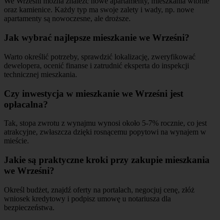
We Wrześni można znaleźć nowe apartamenty, mieszkania wtórne
oraz kamienice. Każdy typ ma swoje zalety i wady, np. nowe
apartamenty są nowoczesne, ale droższe.
Jak wybrać najlepsze mieszkanie we Wrześni?
Warto określić potrzeby, sprawdzić lokalizację, zweryfikować
dewelopera, ocenić finanse i zatrudnić eksperta do inspekcji
technicznej mieszkania.
Czy inwestycja w mieszkanie we Wrześni jest
opłacalna?
Tak, stopa zwrotu z wynajmu wynosi około 5-7% rocznie, co jest
atrakcyjne, zwłaszcza dzięki rosnącemu popytowi na wynajem w
mieście.
Jakie są praktyczne kroki przy zakupie mieszkania
we Wrześni?
Określ budżet, znajdź oferty na portalach, negocjuj cenę, złóż
wniosek kredytowy i podpisz umowę u notariusza dla
bezpieczeństwa.