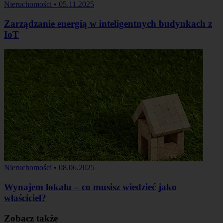
Nieruchomości
•
05.11.2025
Zarządzanie energią w inteligentnych budynkach z
IoT
Nieruchomości
•
08.06.2025
Wynajem lokalu – co musisz wiedzieć jako
właściciel?
Zobacz także