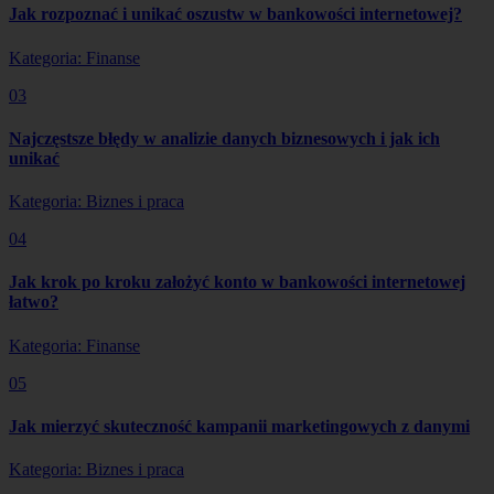
Jak rozpoznać i unikać oszustw w bankowości internetowej?
Kategoria: Finanse
03
Najczęstsze błędy w analizie danych biznesowych i jak ich
unikać
Kategoria: Biznes i praca
04
Jak krok po kroku założyć konto w bankowości internetowej
łatwo?
Kategoria: Finanse
05
Jak mierzyć skuteczność kampanii marketingowych z danymi
Kategoria: Biznes i praca