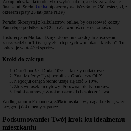
Zakup mieszkania to nie tylko wybór lokum, ale też zarządzanie
finansami. Średni
kredyt
hipoteczny we Wrześni to 250 tysięcy zł, z
okresem spłaty 25 lat (dane NBP).
Porada: Skorzystaj z kalkulatorów online, by oszacować koszty.
Pamiętaj o podatkach: PCC to 2% wartości nieruchomości.
Historia pana Marka: "Dzięki dobremu doradcy finansowemu
zaoszczędziłem 10 tysięcy zł na lepszych warunkach kredytu". To
pokazuje wartość ekspertów.
Kroki do zakupu
Określ budżet: Dodaj 10% na koszty dodatkowe.
Znajdź oferty: Użyj portali jak Gratka czy OLX.
Negocjuj cenę: Średnio udaje się zbić 5-10%.
Złóż wniosek kredytowy: Porównaj oferty banków.
Podpisz umowę: Z notariuszem dla bezpieczeństwa.
Według raportu Expandera, 80% transakcji wymaga kredytu, więc
przygotuj dokumenty заранее.
Podsumowanie: Twój krok ku idealnemu
mieszkaniu