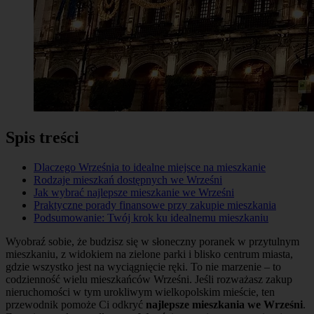
Spis treści
Dlaczego Września to idealne miejsce na mieszkanie
Rodzaje mieszkań dostępnych we Wrześni
Jak wybrać najlepsze mieszkanie we Wrześni
Praktyczne porady finansowe przy zakupie mieszkania
Podsumowanie: Twój krok ku idealnemu mieszkaniu
Wyobraź sobie, że budzisz się w słoneczny poranek w przytulnym
mieszkaniu, z widokiem na zielone parki i blisko centrum miasta,
gdzie wszystko jest na wyciągnięcie ręki. To nie marzenie – to
codzienność wielu mieszkańców Wrześni. Jeśli rozważasz zakup
nieruchomości w tym urokliwym wielkopolskim mieście, ten
przewodnik pomoże Ci odkryć
najlepsze mieszkania we Wrześni
.