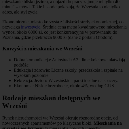
mieszkanie blisko jeziora, a dojazd do pracy zajmuje mi tylko 40
minut" – mówi. Takie historie pokazują, że Września to nie tylko
adres, ale styl życia.
Ekonomicznie, miasto korzysta z bliskości strefy ekonomicznej, co
przyciąga
inwestycje
. Średnia cena metra kwadratowego mieszkania
wynosi około 6000 zł, co jest konkurencyjne w porównaniu do
Poznania, gdzie przekracza 9000 zł (dane z portalu Otodom).
Korzyści z mieszkania we Wrześni
Dobra komunikacja: Autostrada A2 i linie kolejowe ułatwiają
podróże.
Edukacja i zdrowie: Liczne szkoły, przedszkola i szpitale na
wysokim poziomie.
Rekreacja: Jezioro Wrzesińskie i parki idealne na spacery.
Ekonomia: Niskie bezrobocie, około 4%, według GUS.
Rodzaje mieszkań dostępnych we
Wrześni
Rynek nieruchomości we Wrześni oferuje różnorodne opcje, od
nowoczesnych apartamentów po klasyczne bloki.
Mieszkania na
sprzedaż we Wrześni
to mieszanka nowych inwestycji