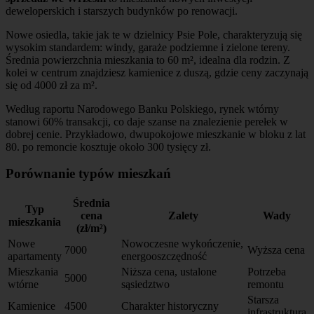
deweloperskich i starszych budynków po renowacji.
Nowe osiedla, takie jak te w dzielnicy Psie Pole, charakteryzują się
wysokim standardem: windy, garaże podziemne i zielone tereny.
Średnia powierzchnia mieszkania to 60 m², idealna dla rodzin. Z
kolei w centrum znajdziesz kamienice z duszą, gdzie ceny zaczynają
się od 4000 zł za m².
Według raportu Narodowego Banku Polskiego, rynek wtórny
stanowi 60% transakcji, co daje szanse na znalezienie perełek w
dobrej cenie. Przykładowo, dwupokojowe mieszkanie w bloku z lat
80. po remoncie kosztuje około 300 tysięcy zł.
Porównanie typów mieszkań
Średnia
Typ
cena
Zalety
Wady
mieszkania
(zł/m²)
Nowe
Nowoczesne wykończenie,
7000
Wyższa cena
apartamenty
energooszczędność
Mieszkania
Niższa cena, ustalone
Potrzeba
5000
wtórne
sąsiedztwo
remontu
Starsza
Kamienice
4500
Charakter historyczny
infrastruktura