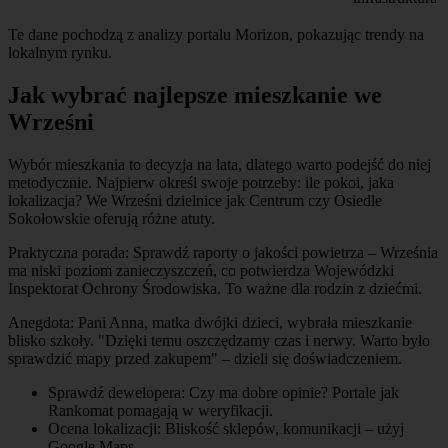
Te dane pochodzą z analizy portalu Morizon, pokazując trendy na
lokalnym rynku.
Jak wybrać najlepsze mieszkanie we
Wrześni
Wybór mieszkania to decyzja na lata, dlatego warto podejść do niej
metodycznie. Najpierw określ swoje potrzeby: ile pokoi, jaka
lokalizacja? We Wrześni dzielnice jak Centrum czy Osiedle
Sokołowskie oferują różne atuty.
Praktyczna porada: Sprawdź raporty o jakości powietrza – Września
ma niski poziom zanieczyszczeń, co potwierdza Wojewódzki
Inspektorat Ochrony Środowiska. To ważne dla rodzin z dziećmi.
Anegdota: Pani Anna, matka dwójki dzieci, wybrała mieszkanie
blisko szkoły. "Dzięki temu oszczędzamy czas i nerwy. Warto było
sprawdzić mapy przed zakupem" – dzieli się doświadczeniem.
Sprawdź dewelopera: Czy ma dobre opinie? Portale jak
Rankomat pomagają w weryfikacji.
Ocena lokalizacji: Bliskość sklepów, komunikacji – użyj
Google Maps.