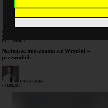
×
Biznes i praca
Finanse
Giełda
Inwestycje
Kredyty
Kryptowaluty
Nieruchomości
Podatki
Nieruchomości
Najlepsze mieszkania we Wrześni –
przewodnik
Bartosz Cieślak
•
24.08.2025