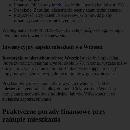
Finanse: Oblicz raty
kredytu
– średnia marża banków to 2%.
Inspekcja: Zatrudnij eksperta do oceny stanu technicznego.
Przyszłość: Czy dzielnica się rozwija? Sprawdź plany
urbanistyczne na stronie urzędu miasta.
Według badań CBOS, 70% Polaków żałuje pośpiesznego zakupu
nieruchomości, więc nie spiesz się.
Inwestycyjny aspekt mieszkań we Wrześni
Inwestycja w nieruchomość we Wrześni
może być opłacalna.
Stopa zwrotu z wynajmu wynosi około 5-7% rocznie, wyższa niż w
dużych miastach. Dane z portalu Bankier wskazują na rosnący
popyt na wynajem ze względu na migrantów pracowniczych.
Przykładowo, mieszkanie 50 m² wynajmowane za 1500 zł
miesięcznie generuje stabilny dochód. Ciekawostka: Września
przyciąga pracowników z pobliskiej fabryki Volkswagena, co
zwiększa zapotrzebowanie.
Praktyczne porady finansowe przy
zakupie mieszkania