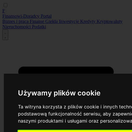
F
Finansowi-Doradcy
Portal
Biznes i praca
Finanse
Giełda
Inwestycje
Kredyty
Kryptowaluty
Nieruchomości
Podatki
Używamy plików cookie
Ta witryna korzysta z plików cookie i innych tech
podstawową funkcjonalność serwisu
,
aby zapewnić
naszymi produktami i usługami oraz personalizow