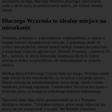
Zaczniemy od tego, dlaczego Września przyciąga coraz więcej
osób, a skończymy na praktycznych radach, jak wybrać idealne
lokum.
Dlaczego Września to idealne miejsce na
mieszkanie
Września, położona w województwie wielkopolskim, to miasto o
bogatej historii i dynamicznym rozwoju. Z populacją około 30
tysięcy mieszkańców, oferuje spokój małego miasteczka połączony
z wygodami większej aglomeracji. Bliskość Poznania – zaledwie 50
km – sprawia, że jest to doskonała lokalizacja dla tych, którzy
pracują w stolicy województwa, ale wolą mieszkać w cichszej
okolicy.
Według danych Głównego Urzędu Statystycznego, Września notuje
stały wzrost liczby mieszkańców, co świadczy o jej atrakcyjności.
Miasto rozwija się infrastrukturalnie: nowe drogi, szkoły i centra
handlowe powstają regularnie. Ciekawostka: Września jest znana z
festiwalu piwa, co dodaje jej unikalnego kolorytu kulturalnego.
Opowieść pana Jana, który przeprowadził się tu z Poznania,
ilustruje to idealnie. "Szukałem miejsca, gdzie mogę odpocząć po
pracy, ale nie rezygnować z wygód. We Wrześni znalazłem