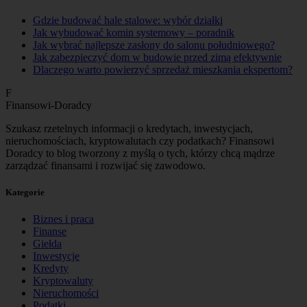
Gdzie budować hale stalowe: wybór działki
Jak wybudować komin systemowy – poradnik
Jak wybrać najlepsze zasłony do salonu południowego?
Jak zabezpieczyć dom w budowie przed zimą efektywnie
Dlaczego warto powierzyć sprzedaż mieszkania ekspertom?
F
Finansowi-Doradcy
Szukasz rzetelnych informacji o kredytach, inwestycjach,
nieruchomościach, kryptowalutach czy podatkach? Finansowi
Doradcy to blog tworzony z myślą o tych, którzy chcą mądrze
zarządzać finansami i rozwijać się zawodowo.
Kategorie
Biznes i praca
Finanse
Giełda
Inwestycje
Kredyty
Kryptowaluty
Nieruchomości
Podatki