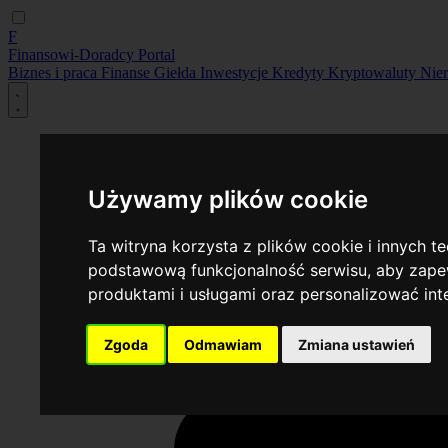
F
Finansowi-Doradcy
Portal
Biznes i praca
Finanse
Giełda
Inwestycje
Kredyty
Kryptowaluty
Nie
Używamy plików cookie
Ta witryna korzysta z plików cookie i innych t
podstawową funkcjonalność serwisu
,
aby zapew
produktami i usługami oraz personalizować in
Zgoda
Odmawiam
Zmiana ustawień