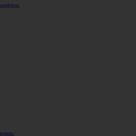
 portfelem.
tegiom.