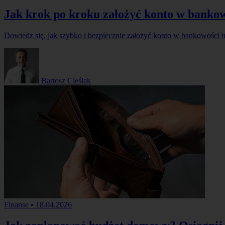
Jak krok po kroku założyć konto w bankow
Dowiedz się, jak szybko i bezpiecznie założyć konto w bankowości 
Bartosz Cieślak
Finanse
•
18.04.2026