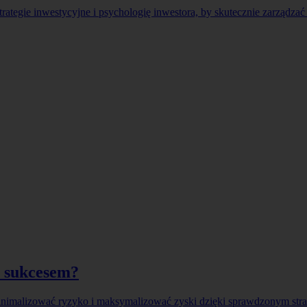
strategie inwestycyjne i psychologię inwestora, by skutecznie zarządzać
z sukcesem?
minimalizować ryzyko i maksymalizować zyski dzięki sprawdzonym stra