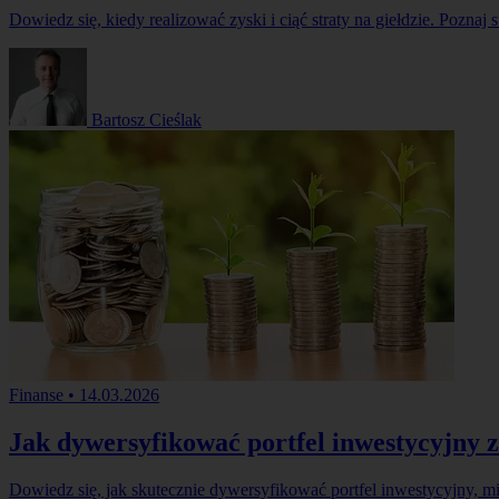
Dowiedz się, kiedy realizować zyski i ciąć straty na giełdzie. Poznaj 
Bartosz Cieślak
Finanse
•
14.03.2026
Jak dywersyfikować portfel inwestycyjny 
Dowiedz się, jak skutecznie dywersyfikować portfel inwestycyjny, 