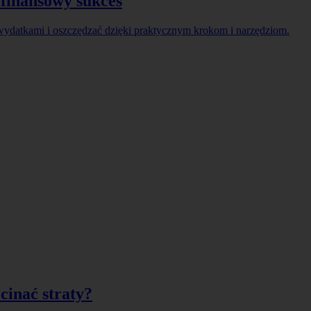
finansowy sukces
wydatkami i oszczędzać dzięki praktycznym krokom i narzędziom.
cinać straty?