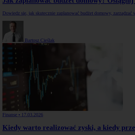
Jak zaplanować budżet domowy? Osiągnij 
Dowiedz się, jak skutecznie zaplanować budżet domowy, zarządzać 
Bartosz Cieślak
Finanse
•
17.03.2026
Kiedy warto realizować zyski, a kiedy prze